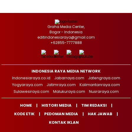
Graha Media Center,
Bogor - Indonesia
editindonesiaraya@gmail.com
+62855-7777888
INDONESIA RAYA MEDIA NETWORK
Indonesiaraya.co.id
Jabarraya.com
Jatengraya.com
Yogyaraya.com
Jatimraya.com
Kalimantanraya.com
Sulawesiraya.com
Malukuraya.com
Nusraraya.com
HOME
HISTORI MEDIA
TIM REDAKSI
KODE ETIK
PEDOMAN MEDIA
HAK JAWAB
KONTAK IKLAN