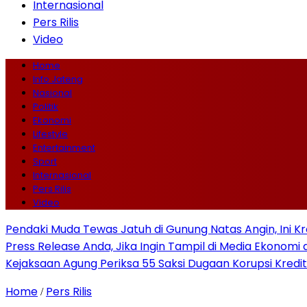
Internasional
Pers Rilis
Video
Home
Info Jateng
Nasional
Politik
Ekonomi
Lifestyle
Entertainment
Sport
Internasional
Pers Rilis
Video
Pendaki Muda Tewas Jatuh di Gunung Natas Angin, Ini K
Press Release Anda, Jika Ingin Tampil di Media Ekonomi d
Kejaksaan Agung Periksa 55 Saksi Dugaan Korupsi Kredit
Home
Pers Rilis
/