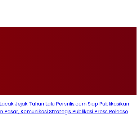
 Lacak Jejak Tahun Lalu
Persrilis.com Siap Publikasikan
asar, Komunikasi Strategis Publikasi Press Release