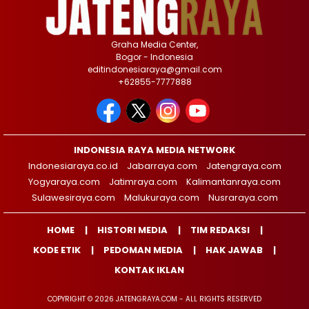
Graha Media Center,
Bogor - Indonesia
editindonesiaraya@gmail.com
+62855-7777888
INDONESIA RAYA MEDIA NETWORK
Indonesiaraya.co.id
Jabarraya.com
Jatengraya.com
Yogyaraya.com
Jatimraya.com
Kalimantanraya.com
Sulawesiraya.com
Malukuraya.com
Nusraraya.com
HOME
HISTORI MEDIA
TIM REDAKSI
KODE ETIK
PEDOMAN MEDIA
HAK JAWAB
KONTAK IKLAN
COPYRIGHT © 2026 JATENGRAYA.COM - ALL RIGHTS RESERVED