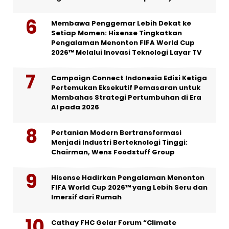
Membawa Penggemar Lebih Dekat ke
Setiap Momen: Hisense Tingkatkan
Pengalaman Menonton FIFA World Cup
2026™ Melalui Inovasi Teknologi Layar TV
Campaign Connect Indonesia Edisi Ketiga
Pertemukan Eksekutif Pemasaran untuk
Membahas Strategi Pertumbuhan di Era
AI pada 2026
Pertanian Modern Bertransformasi
Menjadi Industri Berteknologi Tinggi:
Chairman, Wens Foodstuff Group
Hisense Hadirkan Pengalaman Menonton
FIFA World Cup 2026™ yang Lebih Seru dan
Imersif dari Rumah
Cathay FHC Gelar Forum “Climate