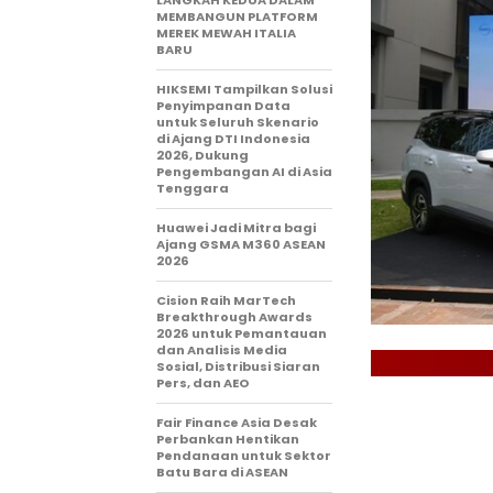
MEMBANGUN PLATFORM
MEREK MEWAH ITALIA
BARU
HIKSEMI Tampilkan Solusi
Penyimpanan Data
untuk Seluruh Skenario
di Ajang DTI Indonesia
2026, Dukung
Pengembangan AI di Asia
Tenggara
Huawei Jadi Mitra bagi
Ajang GSMA M360 ASEAN
2026
Cision Raih MarTech
Breakthrough Awards
2026 untuk Pemantauan
dan Analisis Media
Sosial, Distribusi Siaran
Pers, dan AEO
Fair Finance Asia Desak
Perbankan Hentikan
Pendanaan untuk Sektor
Batu Bara di ASEAN