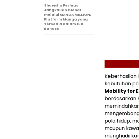
Shueisha Perluas
Jangkauan Global
melalui MANGA MILLION,
Platform Manga yang
Tersedia dalam 100
Bahasa
Keberhasilan i
kebutuhan p
Mobility for 
berdasarkan 
memindahkan p
mengembangka
pola hidup, mo
maupun kawasa
menghadirkan 