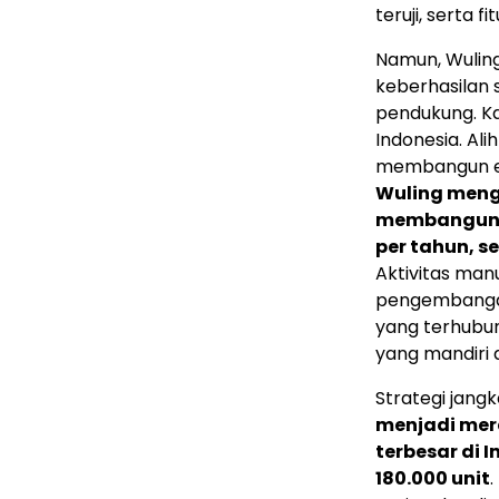
teruji, serta f
Namun, Wuling
keberhasilan 
pendukung. K
Indonesia. Al
membangun eko
Wuling meng
membangun fa
per tahun, s
Aktivitas man
pengembangan
yang terhubun
yang mandiri 
Strategi jang
menjadi mer
terbesar di 
180.000 unit
.