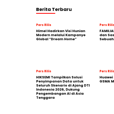
Berita Terbaru
Pers Rilis
Pers Rili
Himel Hadirkan Visi Hunian
FAMILIA
Modern melalui Kampanye
dan Sa
Global “Dream Home”
Sebuah 
Pers Rilis
Pers Rili
HIKSEMI Tampilkan Solusi
Huawei 
Penyimpanan Data untuk
GSMA M
Seluruh Skenario di Ajang DTI
Indonesia 2026, Dukung
Pengembangan AI di Asia
Tenggara