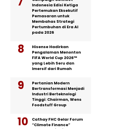
Indonesia Edisi Ketiga
Pertemukan Eksekutif
Pemasaran untuk
Membahas Strategi
Pertumbuhan di Era AI
pada 2026
Hisense Hadirkan
Pengalaman Menonton
FIFA World Cup 2026™
yang Lebih Seru dan
Imersif dari Rumah
Pertanian Modern
Bertransformasi Menjadi
Industri Berteknologi
Tinggi: Chairman, Wens
Foodstuff Group
Cathay FHC Gelar Forum
“Climate Finance”