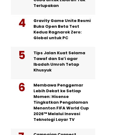
Terlupakan
Gravity Game Unite Resmi
Buka Open Beta Test
Kedua Ragnarok Zero:
Global untuk PC
Tips Jalan Kuat Selama
Tawaf dan Sa’i agar
Ibadah Umroh Tetap
Khusyuk
Membawa Penggemar
Lebih Dekat ke Setiap
Momen: Hisense
Tingkatkan Pengalaman
Menonton FIFA World Cup
2026™ Melalui Inovasi
Teknologi Layar TV
Campaign Connect