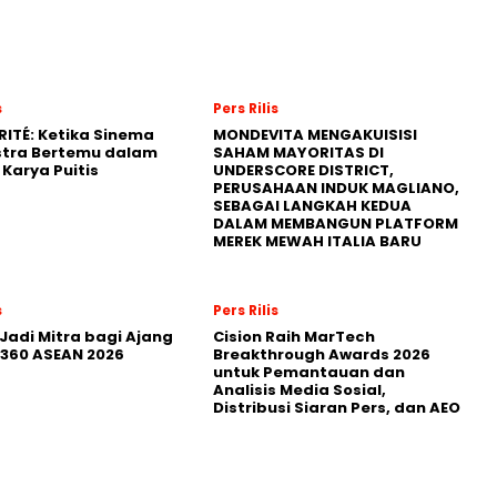
s
Pers Rilis
RITÉ: Ketika Sinema
MONDEVITA MENGAKUISISI
stra Bertemu dalam
SAHAM MAYORITAS DI
Karya Puitis
UNDERSCORE DISTRICT,
PERUSAHAAN INDUK MAGLIANO,
SEBAGAI LANGKAH KEDUA
DALAM MEMBANGUN PLATFORM
MEREK MEWAH ITALIA BARU
s
Pers Rilis
Jadi Mitra bagi Ajang
Cision Raih MarTech
360 ASEAN 2026
Breakthrough Awards 2026
untuk Pemantauan dan
Analisis Media Sosial,
Distribusi Siaran Pers, dan AEO