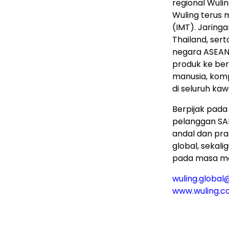
regional Wulin
Wuling terus 
(IMT). Jaring
Thailand, sert
negara ASEAN 
produk ke be
manusia, komp
di seluruh ka
Berpijak pad
pelanggan SAI
andal dan pra
global, seka
pada masa m
wuling.globa
www.wuling.