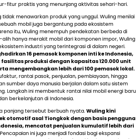
itur-fitur praktis yang menunjang aktivitas sehari-hari.
 tidak menawarkan produk yang unggul. Wuling menilai
sebuah mobil juga bergantung pada ekosistem
arena itu, Wuling menempuh pendekatan berbeda di
ih-alih hanya merakit mobil dari komponen impor, Wuling
sistem industri yang terintegrasi di dalam negeri.
hadirkan 16 pemasok komponen inti ke Indonesia,
silitas produksi dengan kapasitas 120.000 unit
erta mengembangkan lebih dari 100 pemasok lokal.
ufaktur, rantai pasok, penjualan, pembiayaan, hingga
 sumber daya manusia berjalan dalam satu sistem
g. Langkah ini membentuk rantai nilai mobil energi baru
dan berkelanjutan di Indonesia.
ka panjang tersebut berbuah nyata.
Wuling kini
ek otomotif asal Tiongkok dengan basis pengguna
Indonesia, mencatat penjualan kumulatif lebih dari
 Pencapaian ini juga menjadi fondasi bagi ekspansi