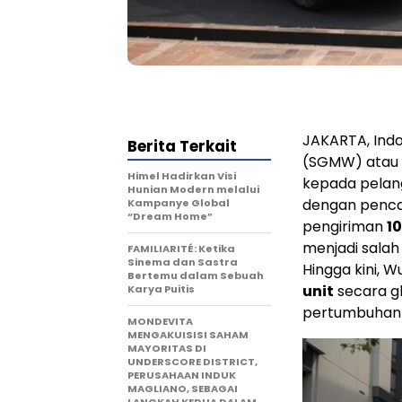
JAKARTA, Indo
Berita Terkait
(SGMW) atau 
Himel Hadirkan Visi
kepada pelang
Hunian Modern melalui
dengan penca
Kampanye Global
“Dream Home”
pengiriman
10
menjadi sala
FAMILIARITÉ: Ketika
Sinema dan Sastra
Hingga kini, 
Bertemu dalam Sebuah
unit
secara g
Karya Puitis
pertumbuhan 
MONDEVITA
MENGAKUISISI SAHAM
MAYORITAS DI
UNDERSCORE DISTRICT,
PERUSAHAAN INDUK
MAGLIANO, SEBAGAI
LANGKAH KEDUA DALAM