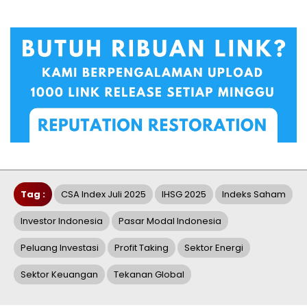
Tag :
CSA Index Juli 2025
IHSG 2025
Indeks Saham
Investor Indonesia
Pasar Modal Indonesia
Peluang Investasi
Profit Taking
Sektor Energi
Sektor Keuangan
Tekanan Global