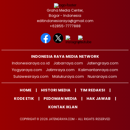
Graha Media Center,
Bogor - Indonesia
editindonesiaraya@gmail.com
+62855-7777888
INDONESIA RAYA MEDIA NETWORK
Indonesiaraya.co.id
Jabarraya.com
Jatengraya.com
Yogyaraya.com
Jatimraya.com
Kalimantanraya.com
Sulawesiraya.com
Malukuraya.com
Nusraraya.com
HOME
HISTORI MEDIA
TIM REDAKSI
KODE ETIK
PEDOMAN MEDIA
HAK JAWAB
KONTAK IKLAN
COPYRIGHT © 2026 JATENGRAYA.COM - ALL RIGHTS RESERVED