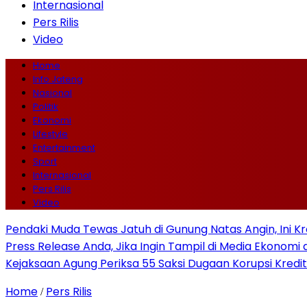
Internasional
Pers Rilis
Video
Home
Info Jateng
Nasional
Politik
Ekonomi
Lifestyle
Entertainment
Sport
Internasional
Pers Rilis
Video
Pendaki Muda Tewas Jatuh di Gunung Natas Angin, Ini K
Press Release Anda, Jika Ingin Tampil di Media Ekonomi d
Kejaksaan Agung Periksa 55 Saksi Dugaan Korupsi Kredit
Home
Pers Rilis
/