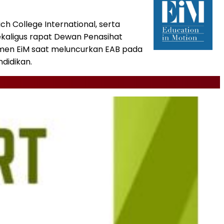
h College International, serta
sekaligus rapat Dewan Penasihat
mitmen EiM saat meluncurkan EAB pada
didikan.