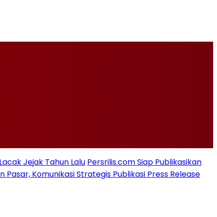
 Lacak Jejak Tahun Lalu
Persrilis.com Siap Publikasikan
asar, Komunikasi Strategis Publikasi Press Release