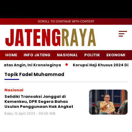
SCROLL TO CONTINUE WITH CONTENT
HOME
INFO JATENG
NASIONAL
POLITIK
EKONOMI
tas Angin, Ini Kronologinya
Korupsi Haji Khusus 2024 Didu
Topik
Fadel Muhammad
Nasional
Selidiki Transaksi Janggal di
Kemenkeu, DPR Segera Bahas
Usulan Penggunaan Hak Angket
Rabu, 12 April 2023 - 09:06 WIB