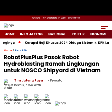
SCROLL TO CONTINUE WITH CONTENT
HOME
INFO JATENG
NASIONAL
POLITIK
EKONOMI
ginya
Korupsi Haji Khusus 2024 Diduga Sistemik, KPK Lacak J
/
Home
Pers Rilis
RobotPlusPlus Pasok Robot
Hydroblasting Ramah Lingkungan
untuk NOSCO Shipyard di Vietnam
Tim Jateng Raya
- Pewarta
Kamis, 7 Mei 2026