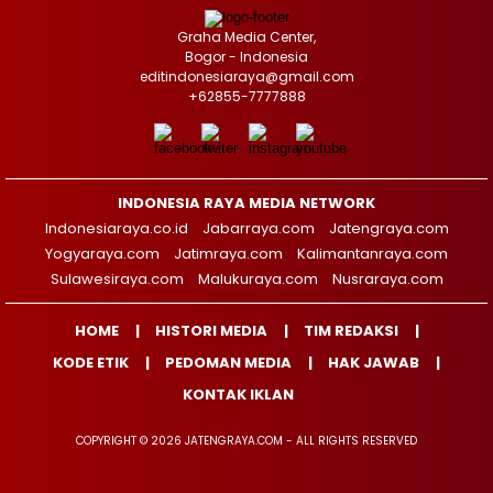
Graha Media Center,
Bogor - Indonesia
editindonesiaraya@gmail.com
+62855-7777888
INDONESIA RAYA MEDIA NETWORK
Indonesiaraya.co.id
Jabarraya.com
Jatengraya.com
Yogyaraya.com
Jatimraya.com
Kalimantanraya.com
Sulawesiraya.com
Malukuraya.com
Nusraraya.com
HOME
HISTORI MEDIA
TIM REDAKSI
KODE ETIK
PEDOMAN MEDIA
HAK JAWAB
KONTAK IKLAN
COPYRIGHT © 2026 JATENGRAYA.COM - ALL RIGHTS RESERVED