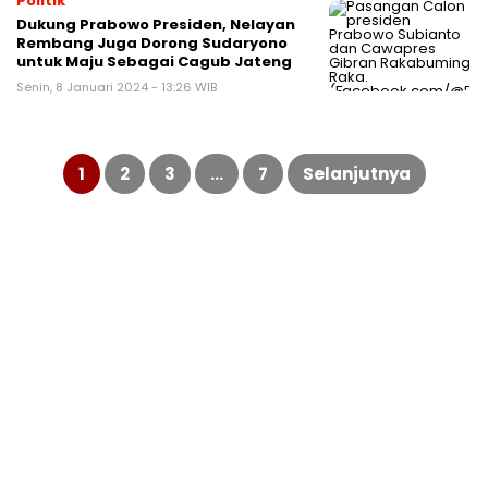
Politik
Dukung Prabowo Presiden, Nelayan
Rembang Juga Dorong Sudaryono
untuk Maju Sebagai Cagub Jateng
Senin, 8 Januari 2024 - 13:26 WIB
Paginasi
pos
1
2
3
…
7
Selanjutnya