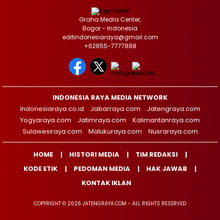
Graha Media Center,
Bogor - Indonesia
editindonesiaraya@gmail.com
+62855-7777888
INDONESIA RAYA MEDIA NETWORK
Indonesiaraya.co.id
Jabarraya.com
Jatengraya.com
Yogyaraya.com
Jatimraya.com
Kalimantanraya.com
Sulawesiraya.com
Malukuraya.com
Nusraraya.com
HOME
HISTORI MEDIA
TIM REDAKSI
KODE ETIK
PEDOMAN MEDIA
HAK JAWAB
KONTAK IKLAN
COPYRIGHT © 2026 JATENGRAYA.COM - ALL RIGHTS RESERVED