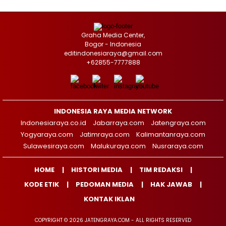
Graha Media Center,
Bogor - Indonesia
editindonesiaraya@gmail.com
+62855-7777888
INDONESIA RAYA MEDIA NETWORK
Indonesiaraya.co.id
Jabarraya.com
Jatengraya.com
Yogyaraya.com
Jatimraya.com
Kalimantanraya.com
Sulawesiraya.com
Malukuraya.com
Nusraraya.com
HOME
HISTORI MEDIA
TIM REDAKSI
KODE ETIK
PEDOMAN MEDIA
HAK JAWAB
KONTAK IKLAN
COPYRIGHT © 2026 JATENGRAYA.COM - ALL RIGHTS RESERVED