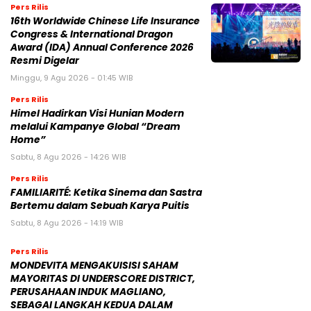
Pers Rilis
16th Worldwide Chinese Life Insurance
Congress & International Dragon
Award (IDA) Annual Conference 2026
Resmi Digelar
Minggu, 9 Agu 2026 - 01:45 WIB
Pers Rilis
Himel Hadirkan Visi Hunian Modern
melalui Kampanye Global “Dream
Home”
Sabtu, 8 Agu 2026 - 14:26 WIB
Pers Rilis
FAMILIARITÉ: Ketika Sinema dan Sastra
Bertemu dalam Sebuah Karya Puitis
Sabtu, 8 Agu 2026 - 14:19 WIB
Pers Rilis
MONDEVITA MENGAKUISISI SAHAM
MAYORITAS DI UNDERSCORE DISTRICT,
PERUSAHAAN INDUK MAGLIANO,
SEBAGAI LANGKAH KEDUA DALAM