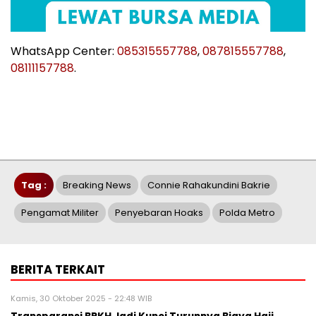
WhatsApp Center:
085315557788
,
087815557788
,
08111157788
.
Tag :
Breaking News
Connie Rahakundini Bakrie
Pengamat Militer
Penyebaran Hoaks
Polda Metro
BERITA TERKAIT
Kamis, 30 Oktober 2025 - 22:48 WIB