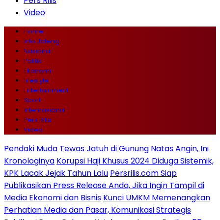
Pers Rilis
Video
Home
Info Jateng
Nasional
Politik
Ekonomi
Lifestyle
Entertainment
Sport
Internasional
Pers Rilis
Video
Pendaki Muda Tewas Jatuh di Gunung Natas Angin, Ini
Kronologinya
Korupsi Haji Khusus 2024 Diduga Sistemik,
KPK Lacak Jejak Tahun Lalu
Persrilis.com Siap
Publikasikan Press Release Anda, Jika Ingin Tampil di
Media Ekonomi dan Bisnis
Kunci UMKM Memenangkan
Perhatian Media dan Pasar, Komunikasi Strategis