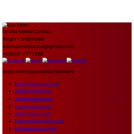
Graha Media Center,
Bogor - Indonesia
editindonesiaraya@gmail.com
+62855-7777888
Indonesia Raya Media Network
Indonesiaraya.co.id
Jabarraya.com
Jatengraya.com
Yogyaraya.com
Jatimraya.com
Kalimantanraya.com
Sulawesiraya.com