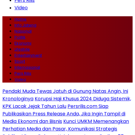
Pers Rilis
Video
Home
Info Jateng
Nasional
Politik
Ekonomi
Lifestyle
Entertainment
Sport
Internasional
Pers Rilis
Video
Pendaki Muda Tewas Jatuh di Gunung Natas Angin, Ini
Kronologinya
Korupsi Haji Khusus 2024 Diduga Sistemik,
KPK Lacak Jejak Tahun Lalu
Persrilis.com Siap
Publikasikan Press Release Anda, Jika Ingin Tampil di
Media Ekonomi dan Bisnis
Kunci UMKM Memenangkan
Perhatian Media dan Pasar, Komunikasi Strategis