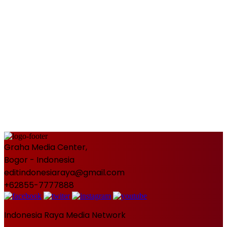
Graha Media Center,
Bogor - Indonesia
editindonesiaraya@gmail.com
+62855-7777888
Indonesia Raya Media Network