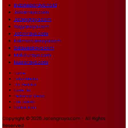
Indonesiaraya.co.id
Jabarraya.com
Jatengraya.com
Yogyaraya.com
Jatimraya.com
Kalimantanraya.com
Sulawesiraya.com
Malukuraya.com
Nusraraya.com
Home
Histori Media
Tim Redaksi
Kode Etik
Pedoman Media
Hak Jawab
Kontak Iklan
Copyright © 2026 Jatengraya.com - All Rights
Reserved