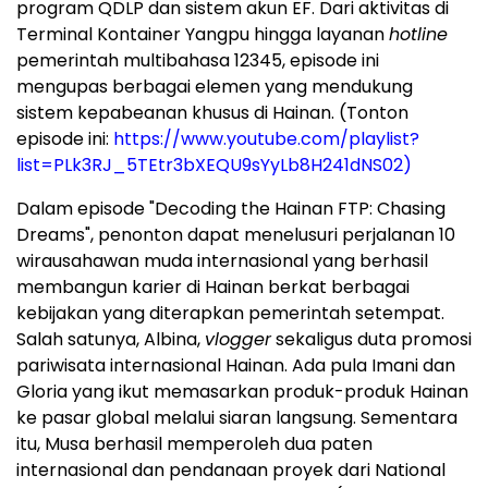
program QDLP dan sistem akun EF. Dari aktivitas di
Terminal Kontainer Yangpu hingga layanan
hotline
pemerintah multibahasa 12345, episode ini
mengupas berbagai elemen yang mendukung
sistem kepabeanan khusus di Hainan. (Tonton
episode ini:
https://www.youtube.com/playlist?
list=PLk3RJ_5TEtr3bXEQU9sYyLb8H241dNS02)
Dalam episode "Decoding the Hainan FTP: Chasing
Dreams", penonton dapat menelusuri perjalanan 10
wirausahawan muda internasional yang berhasil
membangun karier di Hainan berkat berbagai
kebijakan yang diterapkan pemerintah setempat.
Salah satunya, Albina,
vlogger
sekaligus duta promosi
pariwisata internasional Hainan. Ada pula Imani dan
Gloria yang ikut memasarkan produk-produk Hainan
ke pasar global melalui siaran langsung. Sementara
itu, Musa berhasil memperoleh dua paten
internasional dan pendanaan proyek dari National