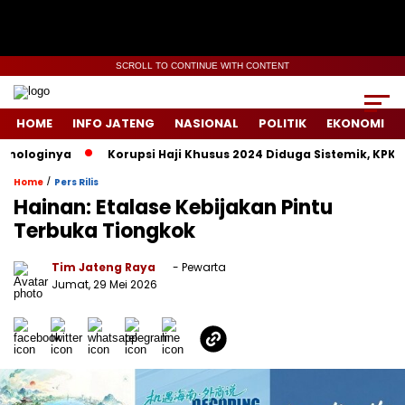
SCROLL TO CONTINUE WITH CONTENT
HOME
INFO JATENG
NASIONAL
POLITIK
EKONOMI
loginya
Korupsi Haji Khusus 2024 Diduga Sistemik, KPK Lacak
/
Home
Pers Rilis
Hainan: Etalase Kebijakan Pintu
Terbuka Tiongkok
Tim Jateng Raya
- Pewarta
Jumat, 29 Mei 2026