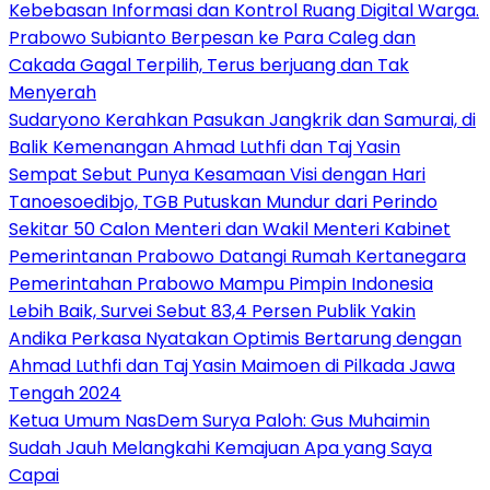
Kebebasan Informasi dan Kontrol Ruang Digital Warga.
Prabowo Subianto Berpesan ke Para Caleg dan
Cakada Gagal Terpilih, Terus berjuang dan Tak
Menyerah
Sudaryono Kerahkan Pasukan Jangkrik dan Samurai, di
Balik Kemenangan Ahmad Luthfi dan Taj Yasin
Sempat Sebut Punya Kesamaan Visi dengan Hari
Tanoesoedibjo, TGB Putuskan Mundur dari Perindo
Sekitar 50 Calon Menteri dan Wakil Menteri Kabinet
Pemerintanan Prabowo Datangi Rumah Kertanegara
Pemerintahan Prabowo Mampu Pimpin Indonesia
Lebih Baik, Survei Sebut 83,4 Persen Publik Yakin
Andika Perkasa Nyatakan Optimis Bertarung dengan
Ahmad Luthfi dan Taj Yasin Maimoen di Pilkada Jawa
Tengah 2024
Ketua Umum NasDem Surya Paloh: Gus Muhaimin
Sudah Jauh Melangkahi Kemajuan Apa yang Saya
Capai