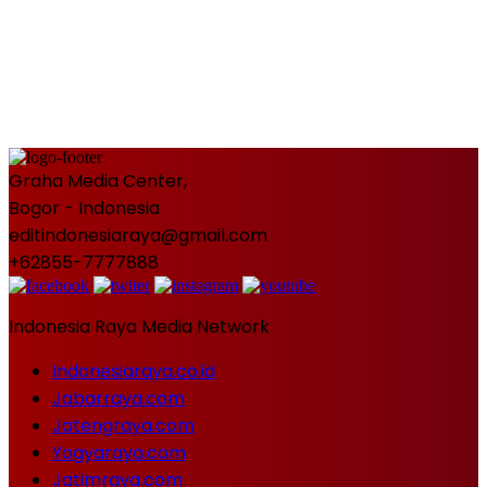
Graha Media Center,
Bogor - Indonesia
editindonesiaraya@gmail.com
+62855-7777888
Indonesia Raya Media Network
Indonesiaraya.co.id
Jabarraya.com
Jatengraya.com
Yogyaraya.com
Jatimraya.com