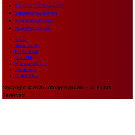
Kalimantanraya.com
Sulawesiraya.com
Malukuraya.com
Nusraraya.com
Home
Histori Media
Tim Redaksi
Kode Etik
Pedoman Media
Hak Jawab
Kontak Iklan
Copyright © 2026 Jatengraya.com - All Rights
Reserved