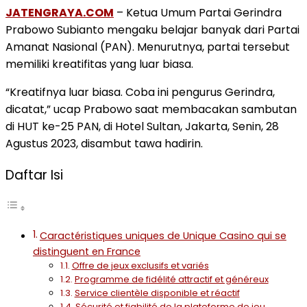
JATENGRAYA.COM
– Ketua Umum Partai Gerindra
Prabowo Subianto mengaku belajar banyak dari Partai
Amanat Nasional (PAN). Menurutnya, partai tersebut
memiliki kreatifitas yang luar biasa.
“Kreatifnya luar biasa. Coba ini pengurus Gerindra,
dicatat,” ucap Prabowo saat membacakan sambutan
di HUT ke-25 PAN, di Hotel Sultan, Jakarta, Senin, 28
Agustus 2023, disambut tawa hadirin.
Daftar Isi
Caractéristiques uniques de Unique Casino qui se
distinguent en France
Offre de jeux exclusifs et variés
Programme de fidélité attractif et généreux
Service clientèle disponible et réactif
Sécurité et fiabilité de la plateforme de jeu