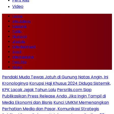
Pers Rilis
Video
Home
Info Jateng
Nasional
Politik
Ekonomi
Lifestyle
Entertainment
Sport
Internasional
Pers Rilis
Video
Pendaki Muda Tewas Jatuh di Gunung Natas Angin, Ini
Kronologinya
Korupsi Haji Khusus 2024 Diduga Sistemik,
KPK Lacak Jejak Tahun Lalu
Persrilis.com Siap
Publikasikan Press Release Anda, Jika Ingin Tampil di
Media Ekonomi dan Bisnis
Kunci UMKM Memenangkan
Perhatian Media dan Pasar, Komunikasi Strategis