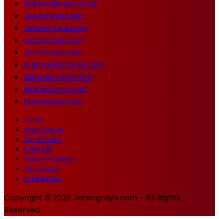
Indonesiaraya.co.id
Jabarraya.com
Jatengraya.com
Yogyaraya.com
Jatimraya.com
Kalimantanraya.com
Sulawesiraya.com
Malukuraya.com
Nusraraya.com
Home
Histori Media
Tim Redaksi
Kode Etik
Pedoman Media
Hak Jawab
Kontak Iklan
Copyright © 2026 Jatengraya.com - All Rights
Reserved