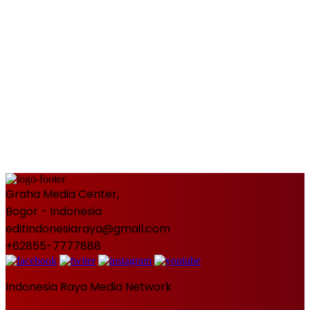
Graha Media Center,
Bogor - Indonesia
editindonesiaraya@gmail.com
+62855-7777888
Indonesia Raya Media Network