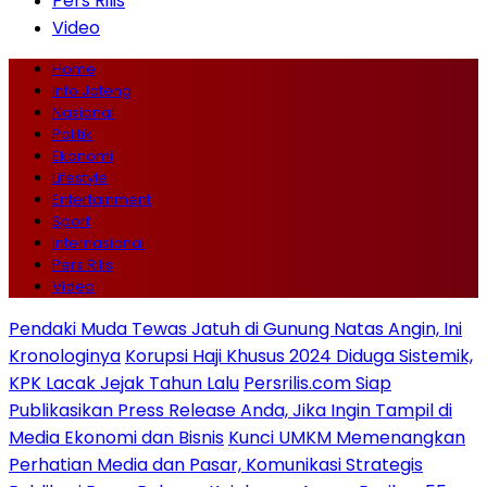
Pers Rilis
Video
Home
Info Jateng
Nasional
Politik
Ekonomi
Lifestyle
Entertainment
Sport
Internasional
Pers Rilis
Video
Pendaki Muda Tewas Jatuh di Gunung Natas Angin, Ini
Kronologinya
Korupsi Haji Khusus 2024 Diduga Sistemik,
KPK Lacak Jejak Tahun Lalu
Persrilis.com Siap
Publikasikan Press Release Anda, Jika Ingin Tampil di
Media Ekonomi dan Bisnis
Kunci UMKM Memenangkan
Perhatian Media dan Pasar, Komunikasi Strategis