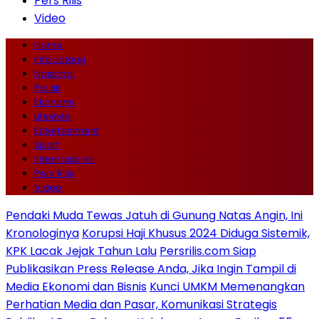
Pers Rilis
Video
Home
Info Jateng
Nasional
Politik
Ekonomi
Lifestyle
Entertainment
Sport
Internasional
Pers Rilis
Video
Pendaki Muda Tewas Jatuh di Gunung Natas Angin, Ini
Kronologinya
Korupsi Haji Khusus 2024 Diduga Sistemik,
KPK Lacak Jejak Tahun Lalu
Persrilis.com Siap
Publikasikan Press Release Anda, Jika Ingin Tampil di
Media Ekonomi dan Bisnis
Kunci UMKM Memenangkan
Perhatian Media dan Pasar, Komunikasi Strategis