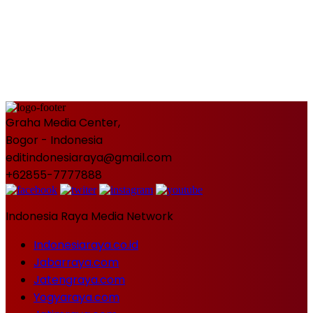
Graha Media Center,
Bogor - Indonesia
editindonesiaraya@gmail.com
+62855-7777888
Indonesia Raya Media Network
Indonesiaraya.co.id
Jabarraya.com
Jatengraya.com
Yogyaraya.com