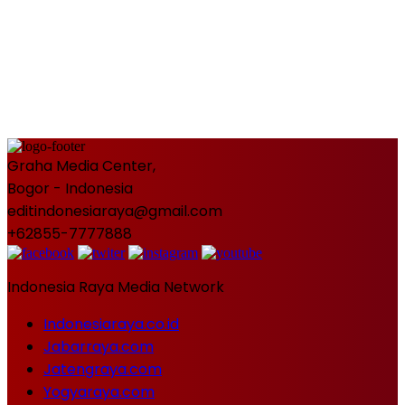
Graha Media Center,
Bogor - Indonesia
editindonesiaraya@gmail.com
+62855-7777888
Indonesia Raya Media Network
Indonesiaraya.co.id
Jabarraya.com
Jatengraya.com
Yogyaraya.com