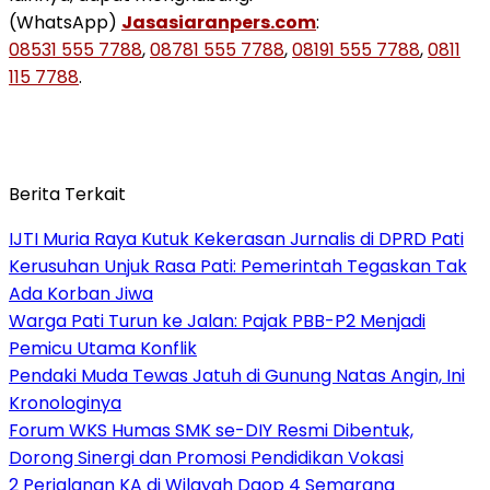
(WhatsApp)
Jasasiaranpers.com
:
08531 555 7788
,
08781 555 7788
,
08191 555 7788
,
0811
115 7788
.
Berita Terkait
IJTI Muria Raya Kutuk Kekerasan Jurnalis di DPRD Pati
Kerusuhan Unjuk Rasa Pati: Pemerintah Tegaskan Tak
Ada Korban Jiwa
Warga Pati Turun ke Jalan: Pajak PBB-P2 Menjadi
Pemicu Utama Konflik
Pendaki Muda Tewas Jatuh di Gunung Natas Angin, Ini
Kronologinya
Forum WKS Humas SMK se-DIY Resmi Dibentuk,
Dorong Sinergi dan Promosi Pendidikan Vokasi
2 Perjalanan KA di Wilayah Daop 4 Semarang