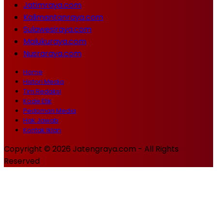
Jatimraya.com
Kalimantanraya.com
Sulawesiraya.com
Malukuraya.com
Nusraraya.com
Home
Histori Media
Tim Redaksi
Kode Etik
Pedoman Media
Hak Jawab
Kontak Iklan
Copyright © 2026 Jatengraya.com - All Rights
Reserved