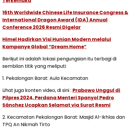
Terkemuka
16th Worldwide Chinese Life Insurance Congress &
International Dragon Award (IDA) Annual
Conference 2026 Resmi Digelar
Himel Hadirkan Visi Hunian Modern melalui
Kampanye Global “Dream Home”
Beriķut ini adalah lokasi pengungsian itu terbagi di
sembilan titik yang meliputi:
1. Pekalongan Barat: Aula Kecamatan
Lihat juga konten video, di sini :
Prabowo Unggul di
Pilpres 2024, Perdana Menteri Spanyol Pedro
Sánchez Ucapkan Selamat via Surat Resmi
2. Kecamatan Pekalongan Barat: Masjid Al-Ikhlas dan
TPQ An Nikmah Tirto