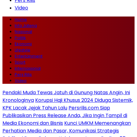
Pers Rilis
Video
Home
Info Jateng
Nasional
Politik
Ekonomi
Lifestyle
Entertainment
Sport
Internasional
Pers Rilis
Video
Pendaki Muda Tewas Jatuh di Gunung Natas Angin, Ini
Kronologinya
Korupsi Haji Khusus 2024 Diduga Sistemik,
KPK Lacak Jejak Tahun Lalu
Persrilis.com Siap
Publikasikan Press Release Anda, Jika Ingin Tampil di
Media Ekonomi dan Bisnis
Kunci UMKM Memenangkan
Perhatian Media dan Pasar, Komunikasi Strategis