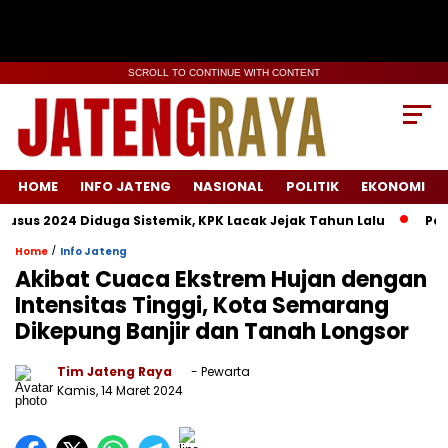
SCROLL TO CONTINUE WITH CONTENT
HOME
INFO JATENG
NASIONAL
POLITIK
EKONOMI
2024 Diduga Sistemik, KPK Lacak Jejak Tahun Lalu
Persrilis.
/
Home
Info Jateng
Akibat Cuaca Ekstrem Hujan dengan
Intensitas Tinggi, Kota Semarang
Dikepung Banjir dan Tanah Longsor
Tim Jateng Raya
- Pewarta
Kamis, 14 Maret 2024