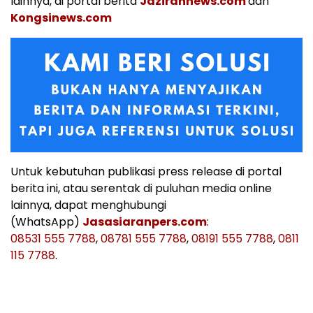
lainnya, di portal berita
Jazirahnews.com
dan
Kongsinews.com
Untuk kebutuhan publikasi press release di portal
berita ini, atau serentak di puluhan media online
lainnya, dapat menghubungi
(WhatsApp)
Jasasiaranpers.com
:
08531 555 7788
,
08781 555 7788
,
08191 555 7788
,
0811
115 7788
.