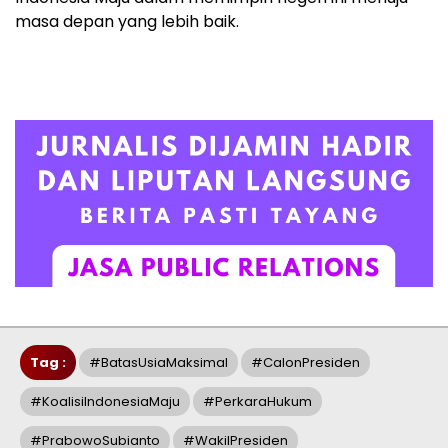
masa depan yang lebih baik.
Tag :
#BatasUsiaMaksimal
#CalonPresiden
#KoalisiIndonesiaMaju
#PerkaraHukum
#PrabowoSubianto
#WakilPresiden