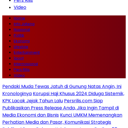
Pers Rilis
Video
Home
Info Jateng
Nasional
Politik
Ekonomi
Lifestyle
Entertainment
Sport
Internasional
Pers Rilis
Video
Pendaki Muda Tewas Jatuh di Gunung Natas Angin, Ini
Kronologinya
Korupsi Haji Khusus 2024 Diduga Sistemik,
KPK Lacak Jejak Tahun Lalu
Persrilis.com Siap
Publikasikan Press Release Anda, Jika Ingin Tampil di
Media Ekonomi dan Bisnis
Kunci UMKM Memenangkan
Perhatian Media dan Pasar, Komunikasi Strategis