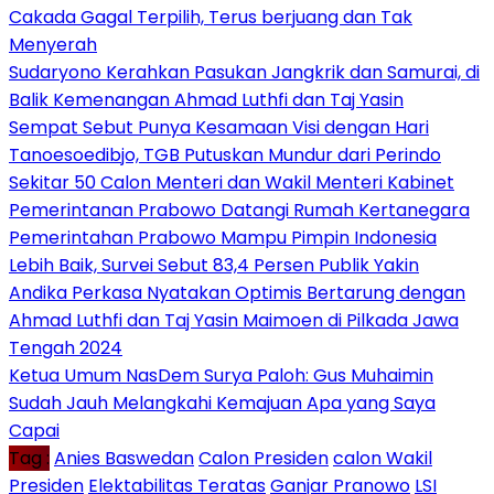
Cakada Gagal Terpilih, Terus berjuang dan Tak
Menyerah
Sudaryono Kerahkan Pasukan Jangkrik dan Samurai, di
Balik Kemenangan Ahmad Luthfi dan Taj Yasin
Sempat Sebut Punya Kesamaan Visi dengan Hari
Tanoesoedibjo, TGB Putuskan Mundur dari Perindo
Sekitar 50 Calon Menteri dan Wakil Menteri Kabinet
Pemerintanan Prabowo Datangi Rumah Kertanegara
Pemerintahan Prabowo Mampu Pimpin Indonesia
Lebih Baik, Survei Sebut 83,4 Persen Publik Yakin
Andika Perkasa Nyatakan Optimis Bertarung dengan
Ahmad Luthfi dan Taj Yasin Maimoen di Pilkada Jawa
Tengah 2024
Ketua Umum NasDem Surya Paloh: Gus Muhaimin
Sudah Jauh Melangkahi Kemajuan Apa yang Saya
Capai
Tag :
Anies Baswedan
Calon Presiden
calon Wakil
Presiden
Elektabilitas Teratas
Ganjar Pranowo
LSI