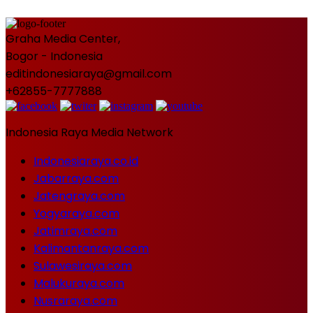
Graha Media Center,
Bogor - Indonesia
editindonesiaraya@gmail.com
+62855-7777888
Indonesia Raya Media Network
Indonesiaraya.co.id
Jabarraya.com
Jatengraya.com
Yogyaraya.com
Jatimraya.com
Kalimantanraya.com
Sulawesiraya.com
Malukuraya.com
Nusraraya.com