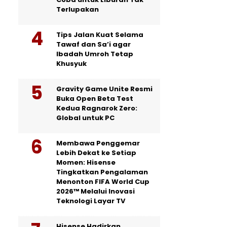
Terlupakan
Tips Jalan Kuat Selama
Tawaf dan Sa’i agar
Ibadah Umroh Tetap
Khusyuk
Gravity Game Unite Resmi
Buka Open Beta Test
Kedua Ragnarok Zero:
Global untuk PC
Membawa Penggemar
Lebih Dekat ke Setiap
Momen: Hisense
Tingkatkan Pengalaman
Menonton FIFA World Cup
2026™ Melalui Inovasi
Teknologi Layar TV
Hisense Hadirkan