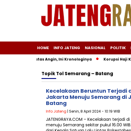
HOME
INFO JATENG
NASIONAL
POLITIK
 di Gunung Natas Angin, Ini Kronologinya
Korupsi Haji Khus
Topik
Tol Semarang – Batang
Kecelakaan Beruntun Terjadi di
Jakarta Menuju Semarang di 
Batang
Info Jateng
| Senin, 8 April 2024 - 10:19 WIB
JATENGRAYA.COM – Kecelakaan terjadi di j
menuju Semarang sekitar pukul 16.00 WIB
dari Kepala Satuan Lalu Lintas Polrestab