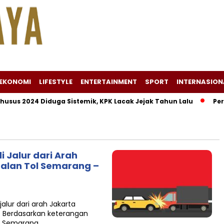
EKONOMI
LIFESTYLE
ENTERTAINMENT
SPORT
INTERNASION
us 2024 Diduga Sistemik, KPK Lacak Jejak Tahun Lalu
Persril
 Jalur dari Arah
Jalan Tol Semarang –
alur dari arah Jakarta
. Berdasarkan keterangan
es Semarang,…