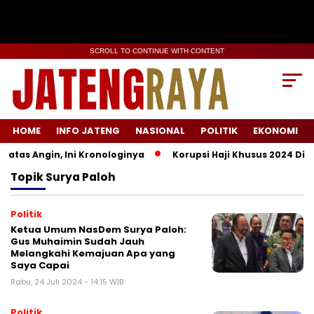
SCROLL TO CONTINUE WITH CONTENT
HOME
INFO JATENG
NASIONAL
POLITIK
EKONOMI
tas Angin, Ini Kronologinya
Korupsi Haji Khusus 2024 Didug
Topik
Surya Paloh
Politik
Ketua Umum NasDem Surya Paloh:
Gus Muhaimin Sudah Jauh
Melangkahi Kemajuan Apa yang
Saya Capai
Rabu, 24 Juli 2024 - 14:15 WIB
Politik