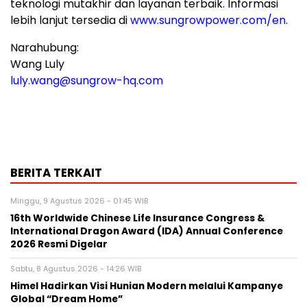
teknologi mutakhir dan layanan terbaik. Informasi
lebih lanjut tersedia di
www.sungrowpower.com/en
.
Narahubung:
Wang Luly
luly.wang@sungrow-hq.com
BERITA TERKAIT
Minggu, 9 Agustus 2026 - 01:45 WIB
16th Worldwide Chinese Life Insurance Congress &
International Dragon Award (IDA) Annual Conference
2026 Resmi Digelar
Sabtu, 8 Agustus 2026 - 14:26 WIB
Himel Hadirkan Visi Hunian Modern melalui Kampanye
Global “Dream Home”