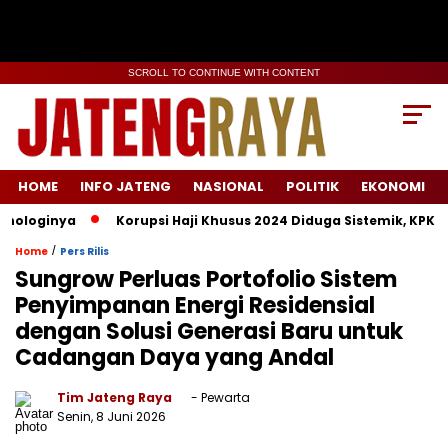
SCROLL TO CONTINUE WITH CONTENT
HOME
INFO JATENG
NASIONAL
POLITIK
EKONOMI
loginya
Korupsi Haji Khusus 2024 Diduga Sistemik, KPK Lacak
/
Home
Pers Rilis
Sungrow Perluas Portofolio Sistem
Penyimpanan Energi Residensial
dengan Solusi Generasi Baru untuk
Cadangan Daya yang Andal
Tim Jateng Raya
- Pewarta
Senin, 8 Juni 2026