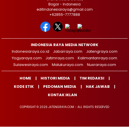
Bogor - Indonesia
editindonesiaraya@gmail.com
+62855-7777888
INDONESIA RAYA MEDIA NETWORK
Indonesiaraya.co.id
Jabarraya.com
Jatengraya.com
Yogyaraya.com
Jatimraya.com
Kalimantanraya.com
Sulawesiraya.com
Malukuraya.com
Nusraraya.com
HOME
HISTORI MEDIA
TIM REDAKSI
KODE ETIK
PEDOMAN MEDIA
HAK JAWAB
KONTAK IKLAN
COPYRIGHT © 2026 JATENGRAYA.COM - ALL RIGHTS RESERVED