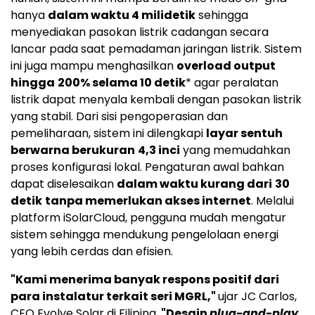
hanya
dalam waktu 4 milidetik
sehingga
menyediakan pasokan listrik cadangan secara
lancar pada saat pemadaman jaringan listrik. Sistem
ini juga mampu menghasilkan
overload output
hingga
200% selama 10 detik
* agar peralatan
listrik dapat menyala kembali dengan pasokan listrik
yang stabil. Dari sisi pengoperasian dan
pemeliharaan, sistem ini dilengkapi
layar sentuh
berwarna berukuran
4,3 inci
yang memudahkan
proses konfigurasi lokal. Pengaturan awal bahkan
dapat diselesaikan
dalam waktu kurang dari
30
detik
tanpa memerlukan akses internet
. Melalui
platform iSolarCloud, pengguna mudah mengatur
sistem sehingga mendukung pengelolaan energi
yang lebih cerdas dan efisien.
"Kami menerima banyak respons positif dari
para instalatur terkait seri MGRL,"
ujar JC Carlos,
CEO Evolve Solar di Filipina.
"Desain
plug-and-play