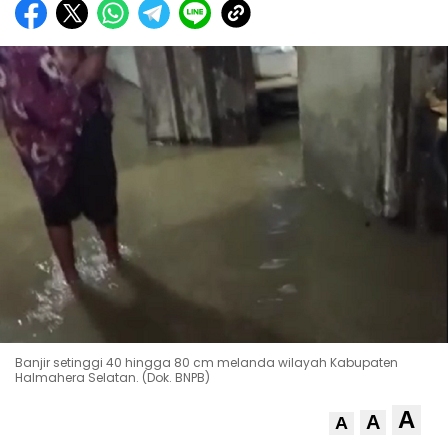
Banjir setinggi 40 hingga 80 cm melanda wilayah Kabupaten
Halmahera Selatan. (Dok. BNPB)
A
A
A