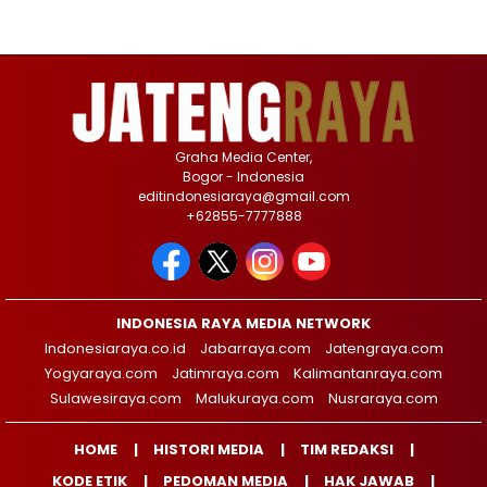
Graha Media Center,
Bogor - Indonesia
editindonesiaraya@gmail.com
+62855-7777888
INDONESIA RAYA MEDIA NETWORK
Indonesiaraya.co.id
Jabarraya.com
Jatengraya.com
Yogyaraya.com
Jatimraya.com
Kalimantanraya.com
Sulawesiraya.com
Malukuraya.com
Nusraraya.com
HOME
HISTORI MEDIA
TIM REDAKSI
KODE ETIK
PEDOMAN MEDIA
HAK JAWAB