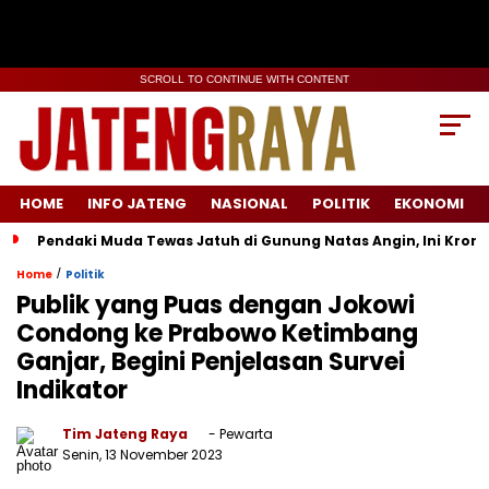
SCROLL TO CONTINUE WITH CONTENT
HOME
INFO JATENG
NASIONAL
POLITIK
EKONOMI
Pendaki Muda Tewas Jatuh di Gunung Natas Angin, Ini Kron
/
Home
Politik
Publik yang Puas dengan Jokowi
Condong ke Prabowo Ketimbang
Ganjar, Begini Penjelasan Survei
Indikator
Tim Jateng Raya
- Pewarta
Senin, 13 November 2023