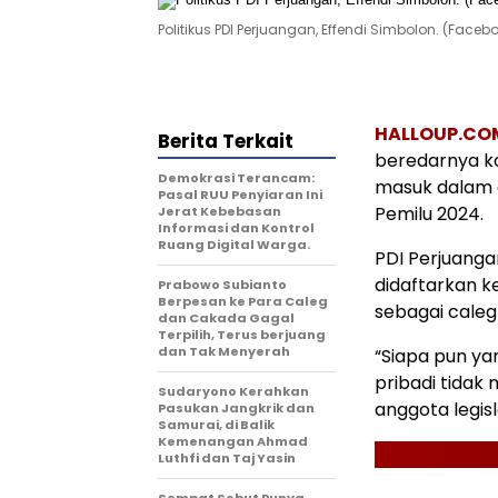
Politikus PDI Perjuangan, Effendi Simbolon. (Fac
HALLOUP.CO
Berita Terkait
beredarnya ka
Demokrasi Terancam:
masuk dalam d
Pasal RUU Penyiaran Ini
Pemilu 2024.
Jerat Kebebasan
Informasi dan Kontrol
Ruang Digital Warga.
PDI Perjuanga
didaftarkan k
Prabowo Subianto
Berpesan ke Para Caleg
sebagai caleg 
dan Cakada Gagal
Terpilih, Terus berjuang
dan Tak Menyerah
“Siapa pun ya
pribadi tidak
Sudaryono Kerahkan
anggota legisla
Pasukan Jangkrik dan
Samurai, di Balik
Kemenangan Ahmad
Luthfi dan Taj Yasin