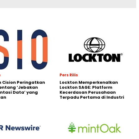
s
Pers Rilis
 Cision Peringatkan
Lockton Memperkenalkan
entang ‘Jebakan
Lockton SAGE: Platform
tasi Data’ yang
Kecerdasan Perusahaan
kan
Terpadu Pertama di Industri