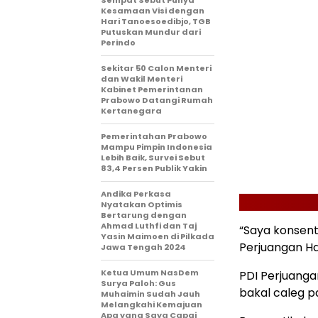
Sempat Sebut Punya
Kesamaan Visi dengan
Hari Tanoesoedibjo, TGB
Putuskan Mundur dari
Perindo
Sekitar 50 Calon Menteri
dan Wakil Menteri
Kabinet Pemerintanan
Prabowo Datangi Rumah
Kertanegara
Pemerintahan Prabowo
Mampu Pimpin Indonesia
Lebih Baik, Survei Sebut
83,4 Persen Publik Yakin
Andika Perkasa
Nyatakan Optimis
Bertarung dengan
Ahmad Luthfi dan Taj
“Saya konsentr
Yasin Maimoen di Pilkada
Perjuangan Ha
Jawa Tengah 2024
Ketua Umum NasDem
PDI Perjuanga
Surya Paloh: Gus
bakal caleg p
Muhaimin Sudah Jauh
Melangkahi Kemajuan
Apa yang Saya Capai