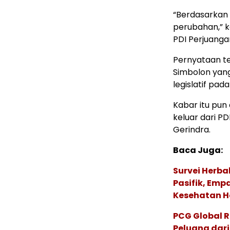
“Berdasarkan 
perubahan,” k
PDI Perjuangan,
Pernyataan te
Simbolon yang
legislatif pad
Kabar itu pun
keluar dari P
Gerindra.
Baca Juga:
Survei Herba
Pasifik, Em
Kesehatan Ho
PCG Global 
Peluang dari