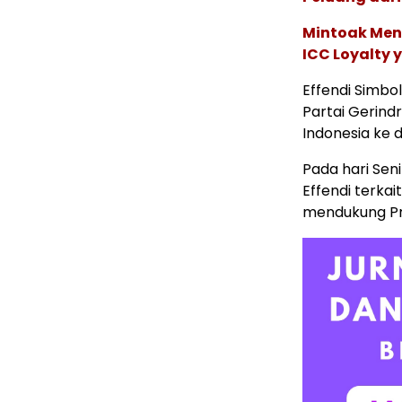
Mintoak Men
ICC Loyalty 
Effendi Simb
Partai Gerind
Indonesia ke 
Pada hari Seni
Effendi terka
mendukung Pr