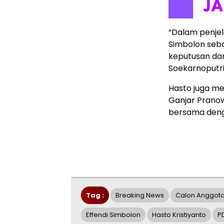
“Dalam penjel
Simbolon seb
keputusan da
Soekarnoputri,
Hasto juga m
Ganjar Pranow
bersama denga
Tag :
Breaking News
Calon Anggota 
Effendi Simbolon
Hasto Kristiyanto
P