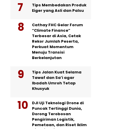
Tips Membedakan Produk
Eiger yang Asli dan Palsu
Cathay FHC Gelar Forum
“Climate Finance”
Terbesar di Asia, Cetak
Rekor Jumlah Peserta,
Perkuat Momentum
Menuju Transisi
Berkelanjutan
Tips Jalan Kuat Selama
Tawaf dan Sa’i agar
Ibadah Umroh Tetap
Khusyuk
DJI Uji Teknologi Drone di
Puncak Tertinggi Dunia,
Dorong Terobosan
Pengiriman Logistik,
Pemetaan, dan Riset Iklim