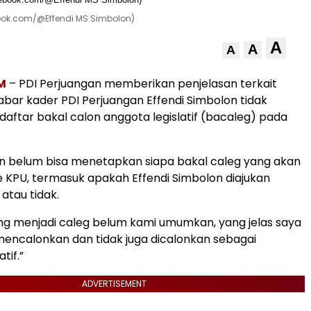
ebook.com/@Effendi MS Simbolon)
A
A
A
M
– PDI Perjuangan memberikan penjelasan terkait
bar kader PDI Perjuangan Effendi Simbolon tidak
aftar bakal calon anggota legislatif (bacaleg) pada
n belum bisa menetapkan siapa bakal caleg yang akan
e KPU, termasuk apakah Effendi Simbolon diajukan
atau tidak.
ng menjadi caleg belum kami umumkan, yang jelas saya
 mencalonkan dan tidak juga dicalonkan sebagai
tif.”
ADVERTISEMENT