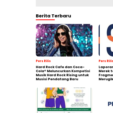
Berita Terbaru
Pers Rilis
Pers Rili
Hard Rock Cafe dan Coca-
Laporan
Cola® Meluncurkan Kompetisi
Merek t
Musik Hard Rock Rising untuk
Fragmen
Musisi Pendatang Baru
Merugi