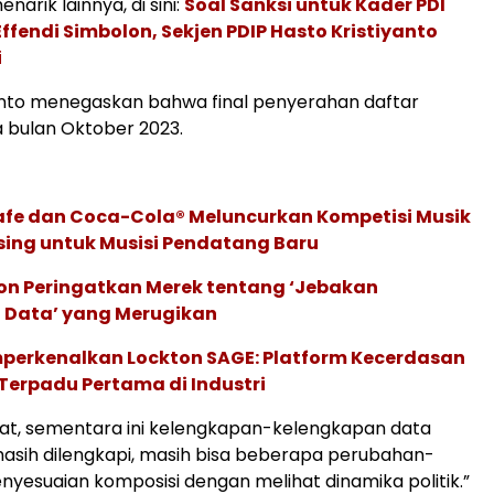
narik lainnya, di sini:
Soal Sanksi untuk Kader PDI
ffendi Simbolon, Sekjen PDIP Hasto Kristiyanto
i
anto menegaskan bahwa final penyerahan daftar
 bulan Oktober 2023.
afe dan Coca-Cola® Meluncurkan Kompetisi Musik
sing untuk Musisi Pendatang Baru
ion Peringatkan Merek tentang ‘Jebakan
 Data’ yang Merugikan
perkenalkan Lockton SAGE: Platform Kecerdasan
Terpadu Pertama di Industri
ihat, sementara ini kelengkapan-kelengkapan data
masih dilengkapi, masih bisa beberapa perubahan-
yesuaian komposisi dengan melihat dinamika politik.”