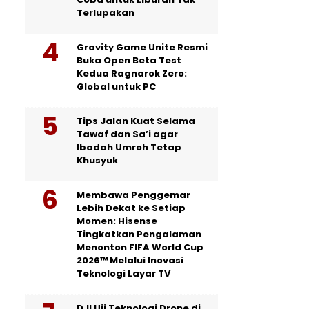
Terlupakan
Gravity Game Unite Resmi
Buka Open Beta Test
Kedua Ragnarok Zero:
Global untuk PC
Tips Jalan Kuat Selama
Tawaf dan Sa’i agar
Ibadah Umroh Tetap
Khusyuk
Membawa Penggemar
Lebih Dekat ke Setiap
Momen: Hisense
Tingkatkan Pengalaman
Menonton FIFA World Cup
2026™ Melalui Inovasi
Teknologi Layar TV
DJI Uji Teknologi Drone di