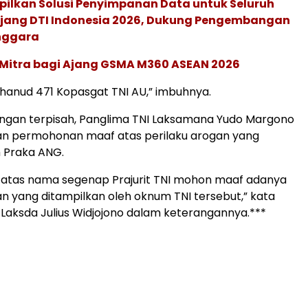
pilkan Solusi Penyimpanan Data untuk Seluruh
 Ajang DTI Indonesia 2026, Dukung Pengembangan
enggara
 Mitra bagi Ajang GSMA M360 ASEAN 2026
anud 471 Kopasgat TNI AU,” imbuhnya.
ngan terpisah, Panglima TNI Laksamana Yudo Margono
 permohonan maaf atas perilaku arogan yang
h Praka ANG.
 atas nama segenap Prajurit TNI mohon maaf adanya
an yang ditampilkan oleh oknum TNI tersebut,” kata
Laksda Julius Widjojono dalam keterangannya.***