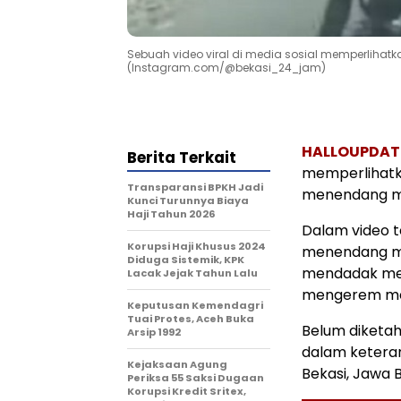
Sebuah video viral di media sosial memperliha
(Instagram.com/@bekasi_24_jam)
HALLOUPDAT
Berita Terkait
memperlihatk
Transparansi BPKH Jadi
menendang mo
Kunci Turunnya Biaya
Haji Tahun 2026
Dalam video t
Korupsi Haji Khusus 2024
menendang m
Diduga Sistemik, KPK
mendadak men
Lacak Jejak Tahun Lalu
mengerem men
Keputusan Kemendagri
Tuai Protes, Aceh Buka
Belum diketah
Arsip 1992
dalam keteran
Kejaksaan Agung
Bekasi, Jawa B
Periksa 55 Saksi Dugaan
Korupsi Kredit Sritex,