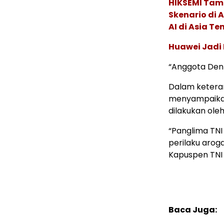
HIKSEMI Tam
Skenario di
AI di Asia T
Huawei Jadi
“Anggota Denh
Dalam ketera
menyampaikan
dilakukan ole
“Panglima TNI
perilaku arog
Kapuspen TNI 
Baca Juga: