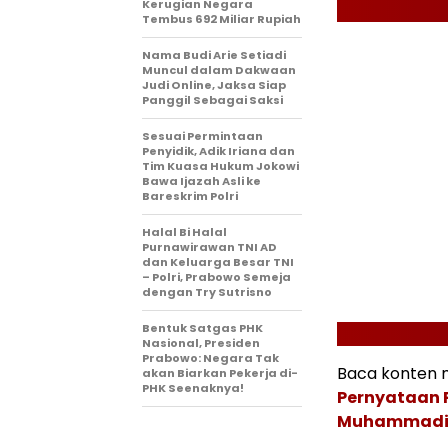
Kerugian Negara
Tembus 692 Miliar Rupiah
Nama Budi Arie Setiadi
Muncul dalam Dakwaan
Judi Online, Jaksa Siap
Panggil Sebagai Saksi
Sesuai Permintaan
Penyidik, Adik Iriana dan
Tim Kuasa Hukum Jokowi
Bawa Ijazah Asli ke
Bareskrim Polri
Halal Bi Halal
Purnawirawan TNI AD
dan Keluarga Besar TNI
– Polri, Prabowo Semeja
dengan Try Sutrisno
Bentuk Satgas PHK
Nasional, Presiden
Prabowo: Negara Tak
Baca konten me
akan Biarkan Pekerja di-
PHK Seenaknya!
Pernyataan 
Muhammadi