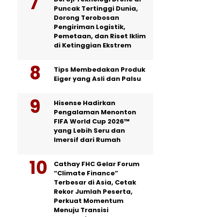
Puncak Tertinggi Dunia,
Dorong Terobosan
Pengiriman Logistik,
Pemetaan, dan Riset Iklim
di Ketinggian Ekstrem
Tips Membedakan Produk
Eiger yang Asli dan Palsu
Hisense Hadirkan
Pengalaman Menonton
FIFA World Cup 2026™
yang Lebih Seru dan
Imersif dari Rumah
Cathay FHC Gelar Forum
“Climate Finance”
Terbesar di Asia, Cetak
Rekor Jumlah Peserta,
Perkuat Momentum
Menuju Transisi