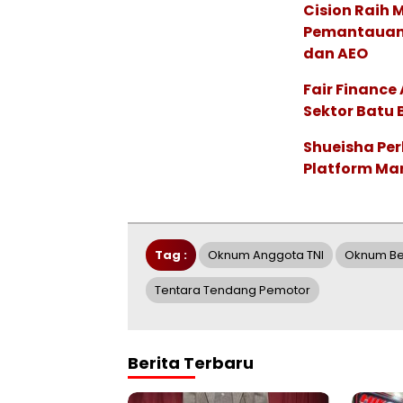
Cision Raih
Pemantauan d
dan AEO
Fair Financ
Sektor Batu 
Shueisha Pe
Platform Ma
Tag :
Oknum Anggota TNI
Oknum Be
Tentara Tendang Pemotor
Berita Terbaru