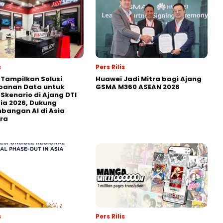
s
Pers Rilis
 Tampilkan Solusi
Huawei Jadi Mitra bagi Ajang
panan Data untuk
GSMA M360 ASEAN 2026
 Skenario di Ajang DTI
ia 2026, Dukung
angan AI di Asia
ra
s
Pers Rilis