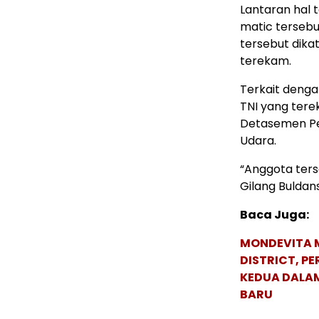
Lantaran hal
matic tersebu
tersebut dik
terekam.
Terkait denga
TNI yang ter
Detasemen Pe
Udara.
“Anggota ters
Gilang Buldans
Baca Juga:
MONDEVITA 
DISTRICT, P
KEDUA DALA
BARU