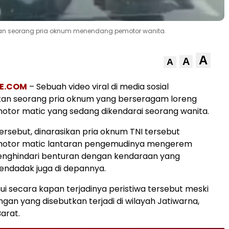
tkan seorang pria oknum menendang pemotor wanita.
A
A
A
E.COM
– Sebuah video viral di media sosial
an seorang pria oknum yang berseragam loreng
tor matic yang sedang dikendarai seorang wanita.
ersebut, dinarasikan pria oknum TNI tersebut
otor matic lantaran pengemudinya mengerem
ghindari benturan dengan kendaraan yang
dadak juga di depannya.
ui secara kapan terjadinya peristiwa tersebut meski
gan yang disebutkan terjadi di wilayah Jatiwarna,
arat.