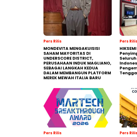
Pers Rilis
Pers Rili
MONDEVITA MENGAKUISISI
HIKSEMI
SAHAM MAYORITAS DI
Penyim
UNDERSCORE DISTRICT,
Seluruh
PERUSAHAAN INDUK MAGLIANO,
Indones
SEBAGAI LANGKAH KEDUA
Pengemb
DALAM MEMBANGUN PLATFORM
Tengga
MEREK MEWAH ITALIA BARU
Pers Rilis
Pers Rili