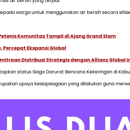
is air bersih yang terjadi.
pada warga untuk menggunakan air bersih secara efisie
 Petenis Komunitas Tampil di Ajang Grand Slam
, Percepat Ekspansi Global
traan Distribusi Strategis dengan Allianz Global I
pkan status Siaga Darurat Bencana Kekeringan di Kabup
 merupakan upaya kesiapsiagaan yang dilakukan guna me