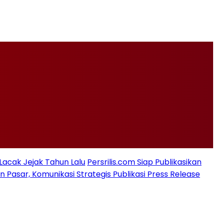
 Lacak Jejak Tahun Lalu
Persrilis.com Siap Publikasikan
asar, Komunikasi Strategis Publikasi Press Release