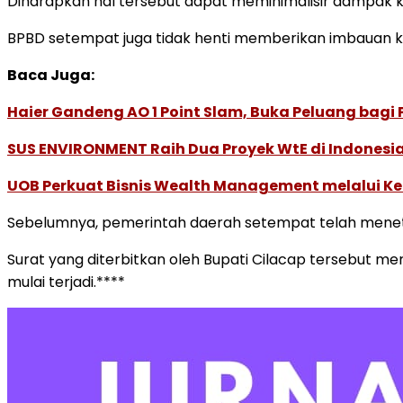
Diharapkan hal tersebut dapat meminimalisir dampak kris
BPBD setempat juga tidak henti memberikan imbauan ke
Baca Juga:
Haier Gandeng AO 1 Point Slam, Buka Peluang bagi
SUS ENVIRONMENT Raih Dua Proyek WtE di Indonesia
UOB Perkuat Bisnis Wealth Management melalui Kemi
Sebelumnya, pemerintah daerah setempat telah meneta
Surat yang diterbitkan oleh Bupati Cilacap tersebut
mulai terjadi.****