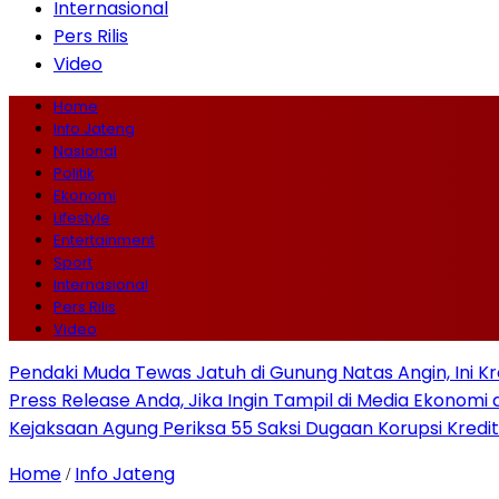
Internasional
Pers Rilis
Video
Home
Info Jateng
Nasional
Politik
Ekonomi
Lifestyle
Entertainment
Sport
Internasional
Pers Rilis
Video
Pendaki Muda Tewas Jatuh di Gunung Natas Angin, Ini K
Press Release Anda, Jika Ingin Tampil di Media Ekonomi d
Kejaksaan Agung Periksa 55 Saksi Dugaan Korupsi Kredit
Home
Info Jateng
/