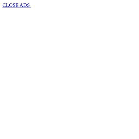
CLOSE ADS