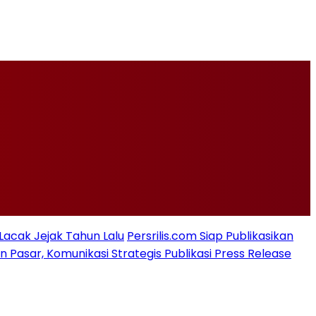
 Lacak Jejak Tahun Lalu
Persrilis.com Siap Publikasikan
asar, Komunikasi Strategis Publikasi Press Release