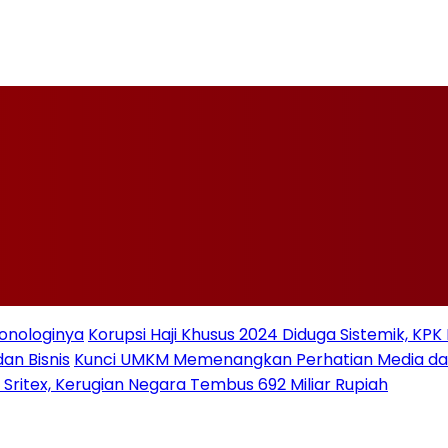
ronologinya
Korupsi Haji Khusus 2024 Diduga Sistemik, KPK
an Bisnis
Kunci UMKM Memenangkan Perhatian Media dan P
 Sritex, Kerugian Negara Tembus 692 Miliar Rupiah