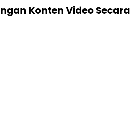
engan Konten Video Secara