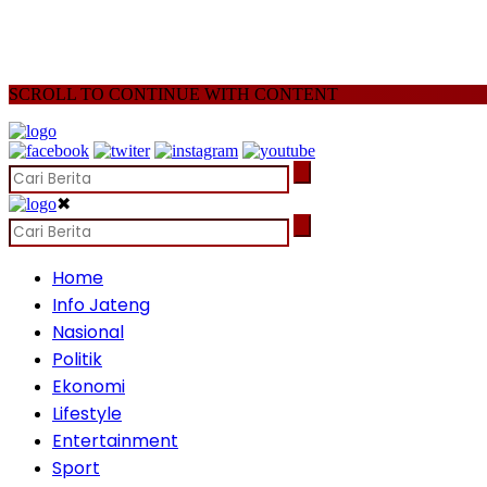
SCROLL TO CONTINUE WITH CONTENT
✖
Home
Info Jateng
Nasional
Politik
Ekonomi
Lifestyle
Entertainment
Sport