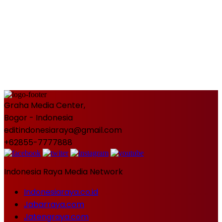
Graha Media Center,
Bogor - Indonesia
editindonesiaraya@gmail.com
+62855-7777888
Indonesia Raya Media Network
Indonesiaraya.co.id
Jabarraya.com
Jatengraya.com