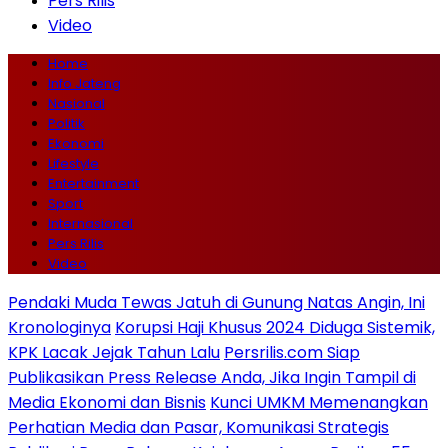
Pers Rilis
Video
Home
Info Jateng
Nasional
Politik
Ekonomi
Lifestyle
Entertainment
Sport
Internasional
Pers Rilis
Video
Pendaki Muda Tewas Jatuh di Gunung Natas Angin, Ini
Kronologinya
Korupsi Haji Khusus 2024 Diduga Sistemik,
KPK Lacak Jejak Tahun Lalu
Persrilis.com Siap
Publikasikan Press Release Anda, Jika Ingin Tampil di
Media Ekonomi dan Bisnis
Kunci UMKM Memenangkan
Perhatian Media dan Pasar, Komunikasi Strategis