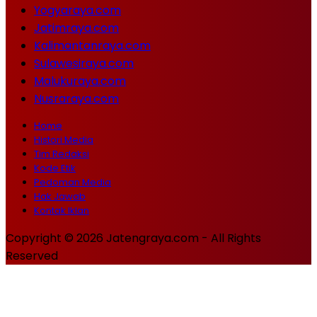
Yogyaraya.com
Jatimraya.com
Kalimantanraya.com
Sulawesiraya.com
Malukuraya.com
Nusraraya.com
Home
Histori Media
Tim Redaksi
Kode Etik
Pedoman Media
Hak Jawab
Kontak Iklan
Copyright © 2026 Jatengraya.com - All Rights
Reserved