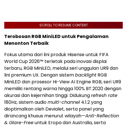
SCROLL TO RESUME CONTENT
Terobosan RGB MiniLED untuk Pengalaman
Menonton Terbaik
Fokus utama dari lini produk Hisense untuk FIFA
World Cup 2026™ terletak pada inovasi displai
terbaru, RGB MiniLED, melalui seri unggulan UR9 dan
lini premium UX. Dengan sistem
backlight
RGB
MiniLED dan prosesor Hi-View AI Engine RGB, seri UR9
memiliki rentang warna hingga 100% BT.2020 dengan
akurasi dan kejernihan tinggi. Didukung
refresh rate
180Hz, sistem audio
multi-channel
4.1.2 yang
dioptimalkan oleh Devialet, serta panel yang
dirancang khusus menurut wilayah—
Anti-Reflection
& Glare-Free
untuk Eropa dan Australia, serta