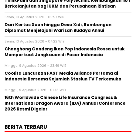
ThinkPalm dan Singapore Polytechnic Kembangkan IIoT
Berkelanjutan bagi UKM dan Perusahaan Rintisan
Senin, 10 Agustus 2026 - 05:57 WIB
Dari Kertas Xuan hingga Desa Xidi, Rombongan
Diplomat Menjelajahi Warisan Budaya Anhui
Senin, 10 Agustus 2026 - 04:22 WIB
Changhong Gandeng Ikon Pop Indonesia Rossa untuk
Memperkuat Jangkauan di Pasar Indonesia
Minggu, 9 Agustus 2026 - 23:49 WIB
Coolita Luncurkan FAST Media Alliance Pertama di
Indonesia Bersama Sejumlah Stasiun TV Terkemuka
Minggu, 9 Agustus 2026 - 01:45 WIB
16th Worldwide Chinese Life Insurance Congress &
International Dragon Award (IDA) Annual Conference
2026 Resmi Digelar
BERITA TERBARU