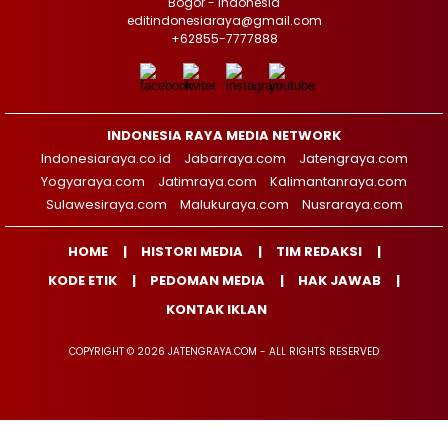
Bogor - Indonesia
editindonesiaraya@gmail.com
+62855-7777888
INDONESIA RAYA MEDIA NETWORK
Indonesiaraya.co.id
Jabarraya.com
Jatengraya.com
Yogyaraya.com
Jatimraya.com
Kalimantanraya.com
Sulawesiraya.com
Malukuraya.com
Nusraraya.com
HOME
HISTORI MEDIA
TIM REDAKSI
KODE ETIK
PEDOMAN MEDIA
HAK JAWAB
KONTAK IKLAN
COPYRIGHT © 2026 JATENGRAYA.COM - ALL RIGHTS RESERVED