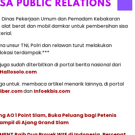
u Dinas Pekerjaan Umum dan Pemadam Kebakaran
alat berat dan mobil damkar untuk pembersihan sisa
erial.
 unsur TNI, Polri dan relawan turut melakukan
lokasi terdampak.***
s juga sudah dìterbitkan di portal berita nasional dari
Hallosolo.com
a untuk. membaca artikel menarik lainnya, di portal
iber.com
dan
Infoekbis.com
g AO 1 Point Slam, Buka Peluang bagi Petenis
ampil di Ajang Grand Slam
ENT Raih Dua Proyek WtE di Indonesia, Percepat