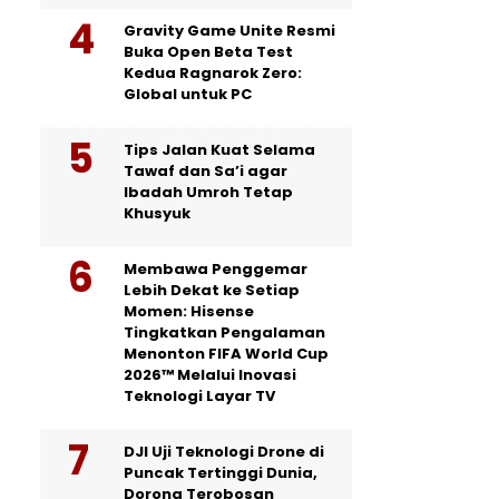
Gravity Game Unite Resmi
Buka Open Beta Test
Kedua Ragnarok Zero:
Global untuk PC
Tips Jalan Kuat Selama
Tawaf dan Sa’i agar
Ibadah Umroh Tetap
Khusyuk
Membawa Penggemar
Lebih Dekat ke Setiap
Momen: Hisense
Tingkatkan Pengalaman
Menonton FIFA World Cup
2026™ Melalui Inovasi
Teknologi Layar TV
DJI Uji Teknologi Drone di
Puncak Tertinggi Dunia,
Dorong Terobosan