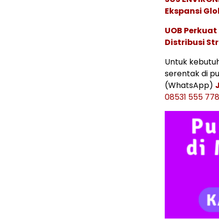
Ekspansi Glo
UOB Perkuat
Distribusi St
Untuk kebutuha
serentak di p
(WhatsApp)
08531 555 77