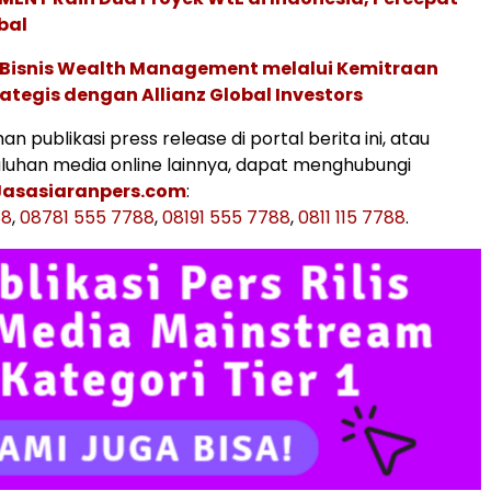
bal
 Bisnis Wealth Management melalui Kemitraan
rategis dengan Allianz Global Investors
n publikasi press release di portal berita ini, atau
uluhan media online lainnya, dapat menghubungi
Jasasiaranpers.com
:
88
,
08781 555 7788
,
08191 555 7788
,
0811 115 7788
.