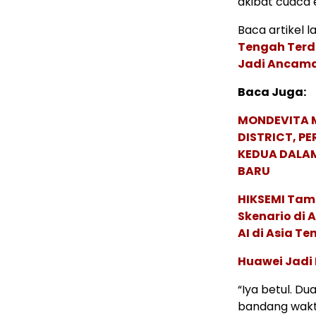
akibat cuaca 
Baca artikel la
Tengah Terd
Jadi Ancam
Baca Juga:
MONDEVITA 
DISTRICT, P
KEDUA DALA
BARU
HIKSEMI Tam
Skenario di
AI di Asia T
Huawei Jadi
“Iya betul. D
bandang wakt