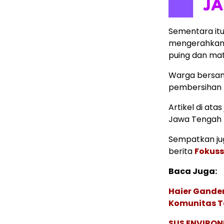
Sementara it
mengerahkan 
puing dan mat
Warga bersama
pembersihan 
Artikel di ata
Jawa Tengah
Sempatkan jug
berita
Fokuss
Baca Juga:
Haier Ganden
Komunitas T
SUS ENVIRONM