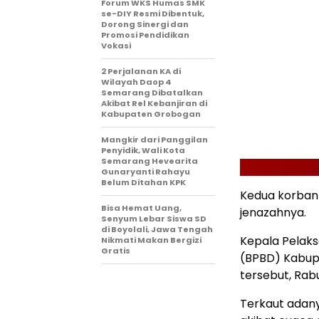
Forum WKS Humas SMK
se-DIY Resmi Dibentuk,
Dorong Sinergi dan
Promosi Pendidikan
Vokasi
2 Perjalanan KA di
Wilayah Daop 4
Semarang Dibatalkan
Akibat Rel Kebanjiran di
Kabupaten Grobogan
Mangkir dari Panggilan
Penyidik, Wali Kota
Semarang Hevearita
Gunaryanti Rahayu
Belum Ditahan KPK
Kedua korban 
Bisa Hemat Uang,
jenazahnya.
Senyum Lebar Siswa SD
di Boyolali, Jawa Tengah
Kepala Pelak
Nikmati Makan Bergizi
Gratis
(BPBD) Kabupa
tersebut, Rab
Terkaut adan