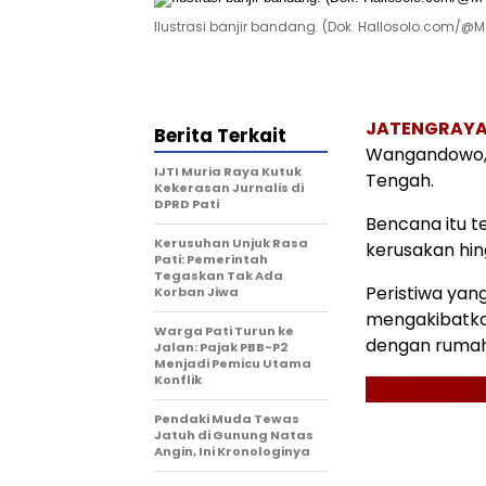
Ilustrasi banjir bandang. (Dok. Hallosolo.com/@M 
JATENGRAY
Berita Terkait
Wangandowo, 
IJTI Muria Raya Kutuk
Tengah.
Kekerasan Jurnalis di
DPRD Pati
Bencana itu 
Kerusuhan Unjuk Rasa
kerusakan hin
Pati: Pemerintah
Tegaskan Tak Ada
Peristiwa yang
Korban Jiwa
mengakibatka
Warga Pati Turun ke
dengan rumah 
Jalan: Pajak PBB-P2
Menjadi Pemicu Utama
Konflik
Pendaki Muda Tewas
Jatuh di Gunung Natas
Angin, Ini Kronologinya