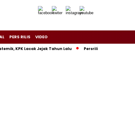
AL
PERS RILIS
VIDEO
stemik, KPK Lacak Jejak Tahun Lalu
Persrilis.com Siap Publi