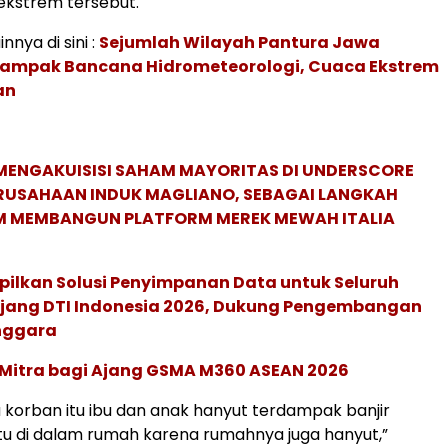
ekstrem tersebut.
innya di sini :
Sejumlah Wilayah Pantura Jawa
ampak Bancana Hidrometeorologi, Cuaca Ekstrem
an
MENGAKUISISI SAHAM MAYORITAS DI UNDERSCORE
ERUSAHAAN INDUK MAGLIANO, SEBAGAI LANGKAH
M MEMBANGUN PLATFORM MEREK MEWAH ITALIA
pilkan Solusi Penyimpanan Data untuk Seluruh
 Ajang DTI Indonesia 2026, Dukung Pengembangan
enggara
 Mitra bagi Ajang GSMA M360 ASEAN 2026
ua korban itu ibu dan anak hanyut terdampak banjir
u di dalam rumah karena rumahnya juga hanyut,”