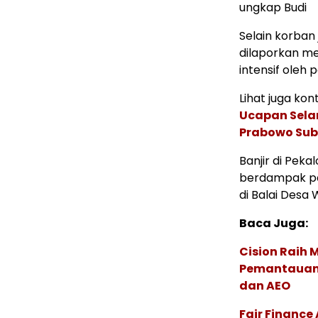
ungkap Budi
Selain korban
dilaporkan m
intensif oleh 
Lihat juga kont
Ucapan Sela
Prabowo Sub
Banjir di Pek
berdampak pa
di Balai Des
Baca Juga:
Cision Raih
Pemantauan d
dan AEO
Fair Financ