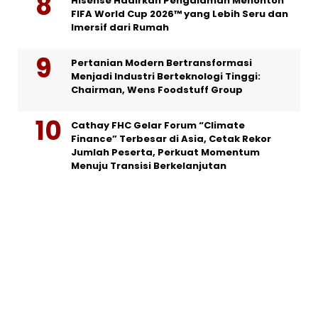
Hisense Hadirkan Pengalaman Menonton
FIFA World Cup 2026™ yang Lebih Seru dan
Imersif dari Rumah
Pertanian Modern Bertransformasi
Menjadi Industri Berteknologi Tinggi:
Chairman, Wens Foodstuff Group
Cathay FHC Gelar Forum “Climate
Finance” Terbesar di Asia, Cetak Rekor
Jumlah Peserta, Perkuat Momentum
Menuju Transisi Berkelanjutan