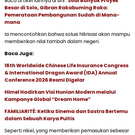
Baca artikel lainnya di sini :
Soal Banyak Proyek
Besar di Solo, Gibran Rakabuming Raka:
Pemerataan Pembangunan Sudah di Mana-
mana
Ia mencontohkan bahwa solusi hilirisasi akan mampu
memberikan nilai tambah dalam negeri.
Baca Juga:
16th Worldwide Chinese Life Insurance Congress
& International Dragon Award (IDA) Annual
Conference 2026 Resmi Digelar
Himel Hadirkan Visi Hunian Modern melalui
Kampanye Global “Dream Home”
FAMILIARITÉ: Ketika Sinema dan Sastra Bertemu
dalam Sebuah Karya Puitis
Seperti nikel, yang memberikan pemasukan sebesar