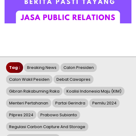
Tag :
Breaking News
Calon Presiden
Calon Wakil Pesiden
Debat Cawapres
Gibran Rakabuming Raka
Koalisi Indonesia Maju (KIM)
Menteri Pertahanan
Partai Gerindra
Pemilu 2024
Pilpres 2024
Prabowo Subianto
Regulasi Carbon Capture And Storage