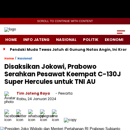
SCROLL TO CONTINUE WITH CONTENT
HOME
INFO JATENG
NASIONAL
POLITIK
EKONOMI
Pendaki Muda Tewas Jatuh di Gunung Natas Angin, Ini Kron
/
Home
Nasional
Disaksikan Jokowi, Prabowo
Serahkan Pesawat Keempat C-130J
Super Hercules untuk TNI AU
Tim Jateng Raya
- Pewarta
Rabu, 24 Januari 2024