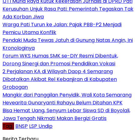
IJTI Muria Raya Kutuk Kekerasan Jurnalis di DPRD Pati
Kerusuhan Unjuk Rasa Pati: Pemerintah Tegaskan Tak
Ada Korban Jiwa
Warga Pati Turun ke Jalan: Pajak PBB-P2 Menjadi
Pemicu Utama Konflik
Pendaki Muda Tewas Jatuh di Gunung Natas Angin, Ini
Kronologinya
Forum WKS Humas SMK se-DIY Resmi Dibentuk,
Dorong Sinergi dan Promosi Pendidikan Vokasi
2 Perjalanan KA di Wilayah Daop 4 Semarang
Dibatalkan Akibat Rel Kebanjiran di Kabupaten
Grobogan
Mangkir dari Panggilan Penyidik, Wali Kota Semarang
Hevearita Gunaryanti Rahayu Belum Ditahan KPK
Bisa Hemat Uang, Senyum Lebar Siswa SD di Boyolali,
Jawa Tengah Nikmati Makan Bergizi Gratis
Tag :
BNSP
LSP Undip
Berita Terbaru