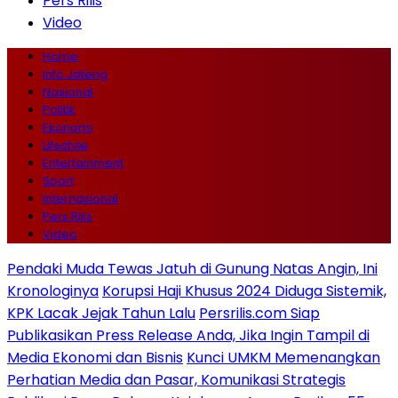
Pers Rilis
Video
Home
Info Jateng
Nasional
Politik
Ekonomi
Lifestyle
Entertainment
Sport
Internasional
Pers Rilis
Video
Pendaki Muda Tewas Jatuh di Gunung Natas Angin, Ini
Kronologinya
Korupsi Haji Khusus 2024 Diduga Sistemik,
KPK Lacak Jejak Tahun Lalu
Persrilis.com Siap
Publikasikan Press Release Anda, Jika Ingin Tampil di
Media Ekonomi dan Bisnis
Kunci UMKM Memenangkan
Perhatian Media dan Pasar, Komunikasi Strategis