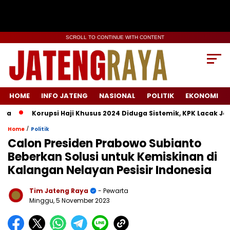
SCROLL TO CONTINUE WITH CONTENT
HOME
INFO JATENG
NASIONAL
POLITIK
EKONOMI
Korupsi Haji Khusus 2024 Diduga Sistemik, KPK Lacak Jejak T
/
Home
Politik
Calon Presiden Prabowo Subianto
Beberkan Solusi untuk Kemiskinan di
Kalangan Nelayan Pesisir Indonesia
Tim Jateng Raya
- Pewarta
Minggu, 5 November 2023