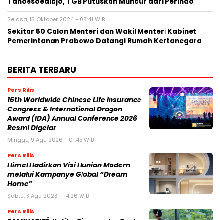
Tanoesoedibjo, TGB Putuskan Mundur dari Perindo
Selasa, 15 Oktober 2024 - 08:41 WIB
Sekitar 50 Calon Menteri dan Wakil Menteri Kabinet
Pemerintanan Prabowo Datangi Rumah Kertanegara
BERITA TERBARU
Pers Rilis
16th Worldwide Chinese Life Insurance
Congress & International Dragon
Award (IDA) Annual Conference 2026
Resmi Digelar
Minggu, 9 Agu 2026 - 01:45 WIB
Pers Rilis
Himel Hadirkan Visi Hunian Modern
melalui Kampanye Global “Dream
Home”
Sabtu, 8 Agu 2026 - 14:26 WIB
Pers Rilis