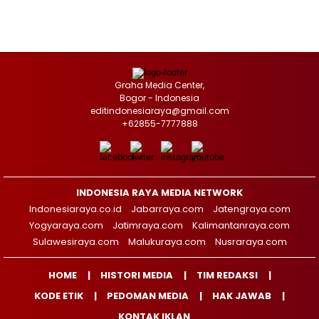
Graha Media Center,
Bogor - Indonesia
editindonesiaraya@gmail.com
+62855-7777888
INDONESIA RAYA MEDIA NETWORK
Indonesiaraya.co.id
Jabarraya.com
Jatengraya.com
Yogyaraya.com
Jatimraya.com
Kalimantanraya.com
Sulawesiraya.com
Malukuraya.com
Nusraraya.com
HOME
HISTORI MEDIA
TIM REDAKSI
KODE ETIK
PEDOMAN MEDIA
HAK JAWAB
KONTAK IKLAN