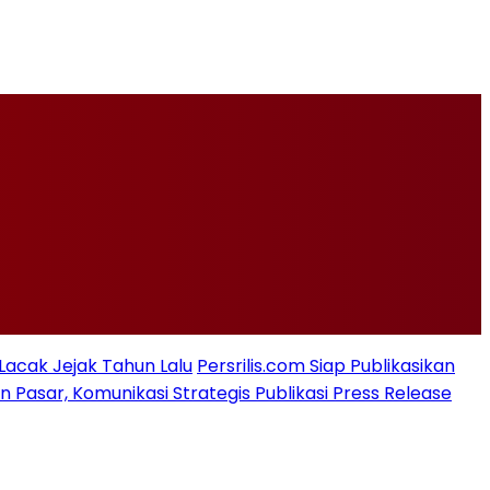
 Lacak Jejak Tahun Lalu
Persrilis.com Siap Publikasikan
asar, Komunikasi Strategis Publikasi Press Release