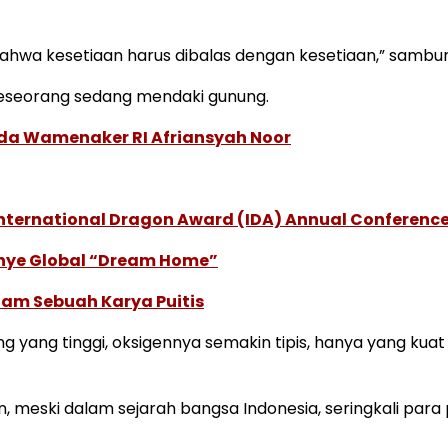
ya bahwa kesetiaan harus dibalas dengan kesetiaan,” sambu
seseorang sedang mendaki gunung.
ada Wamenaker RI Afriansyah Noor
International Dragon Award (IDA) Annual Conference
anye Global “Dream Home”
lam Sebuah Karya Puitis
ung yang tinggi, oksigennya semakin tipis, hanya yang kua
eski dalam sejarah bangsa Indonesia, seringkali para 