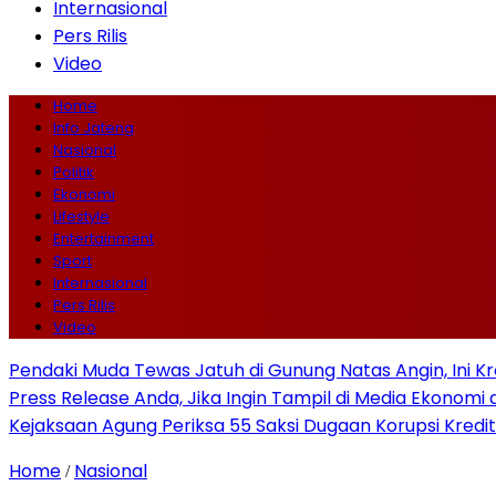
Internasional
Pers Rilis
Video
Home
Info Jateng
Nasional
Politik
Ekonomi
Lifestyle
Entertainment
Sport
Internasional
Pers Rilis
Video
Pendaki Muda Tewas Jatuh di Gunung Natas Angin, Ini K
Press Release Anda, Jika Ingin Tampil di Media Ekonomi d
Kejaksaan Agung Periksa 55 Saksi Dugaan Korupsi Kredit
Home
Nasional
/