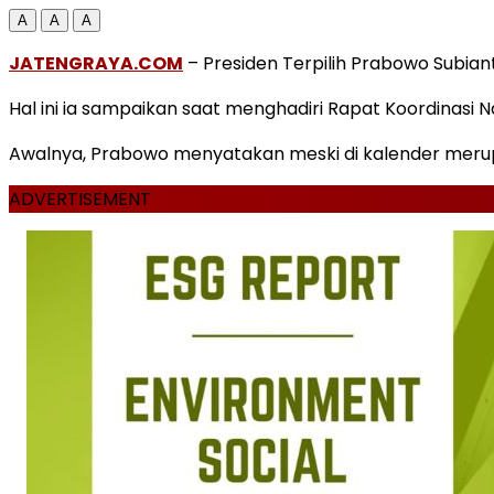
A
A
A
JATENGRAYA.COM
– Presiden Terpilih Prabowo Subian
Hal ini ia sampaikan saat menghadiri Rapat Koordinasi 
Awalnya, Prabowo menyatakan meski di kalender merupak
ADVERTISEMENT