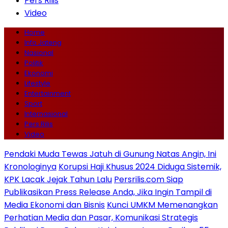
Pers Rilis
Video
Home
Info Jateng
Nasional
Politik
Ekonomi
Lifestyle
Entertainment
Sport
Internasional
Pers Rilis
Video
Pendaki Muda Tewas Jatuh di Gunung Natas Angin, Ini
Kronologinya
Korupsi Haji Khusus 2024 Diduga Sistemik,
KPK Lacak Jejak Tahun Lalu
Persrilis.com Siap
Publikasikan Press Release Anda, Jika Ingin Tampil di
Media Ekonomi dan Bisnis
Kunci UMKM Memenangkan
Perhatian Media dan Pasar, Komunikasi Strategis