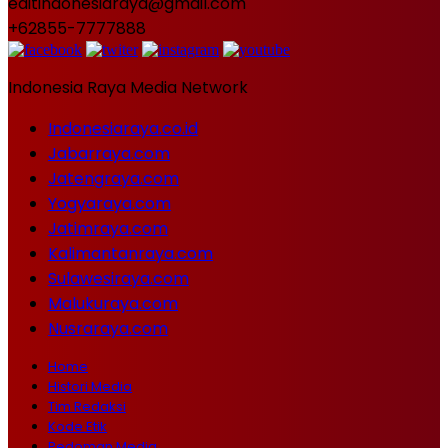
editindonesiaraya@gmail.com
+62855-7777888
Indonesia Raya Media Network
Indonesiaraya.co.id
Jabarraya.com
Jatengraya.com
Yogyaraya.com
Jatimraya.com
Kalimantanraya.com
Sulawesiraya.com
Malukuraya.com
Nusraraya.com
Home
Histori Media
Tim Redaksi
Kode Etik
Pedoman Media