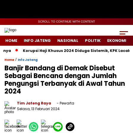
SCROLL TO CONTINUE WITH CONTENT
HOME
INFO JATENG
NASIONAL
POLITIK
EKONOMI
Korupsi Haji Khusus 2024 Diduga Sistemik, KPK Lacak Jejak
/
Home
Info Jateng
Banjir Bandang di Demak Disebut
Sebagai Bencana dengan Jumlah
Pengungsi Terbanyak di Awal Tahun
2024
Tim Jateng Raya
- Pewarta
Selasa, 13 Februari 2024