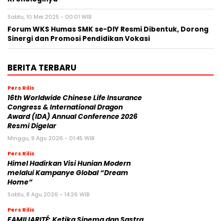
Sabtu, 10 Mei 2025 - 00:01 WIB
Forum WKS Humas SMK se-DIY Resmi Dibentuk, Dorong
Sinergi dan Promosi Pendidikan Vokasi
BERITA TERBARU
Pers Rilis
16th Worldwide Chinese Life Insurance
Congress & International Dragon
Award (IDA) Annual Conference 2026
Resmi Digelar
Minggu, 9 Agu 2026 - 01:45 WIB
Pers Rilis
Himel Hadirkan Visi Hunian Modern
melalui Kampanye Global “Dream
Home”
Sabtu, 8 Agu 2026 - 14:26 WIB
Pers Rilis
FAMILIARITÉ: Ketika Sinema dan Sastra