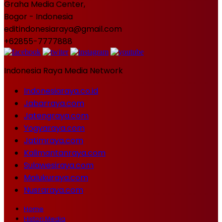
Graha Media Center,
Bogor - Indonesia
editindonesiaraya@gmail.com
+62855-7777888
Indonesia Raya Media Network
Indonesiaraya.co.id
Jabarraya.com
Jatengraya.com
Yogyaraya.com
Jatimraya.com
Kalimantanraya.com
Sulawesiraya.com
Malukuraya.com
Nusraraya.com
Home
Histori Media