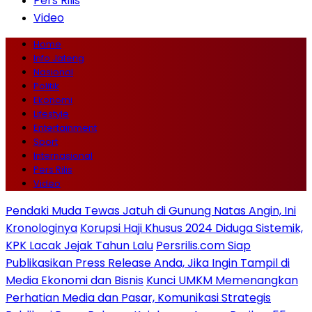
Pers Rilis
Video
Home
Info Jateng
Nasional
Politik
Ekonomi
Lifestyle
Entertainment
Sport
Internasional
Pers Rilis
Video
Pendaki Muda Tewas Jatuh di Gunung Natas Angin, Ini
Kronologinya
Korupsi Haji Khusus 2024 Diduga Sistemik,
KPK Lacak Jejak Tahun Lalu
Persrilis.com Siap
Publikasikan Press Release Anda, Jika Ingin Tampil di
Media Ekonomi dan Bisnis
Kunci UMKM Memenangkan
Perhatian Media dan Pasar, Komunikasi Strategis