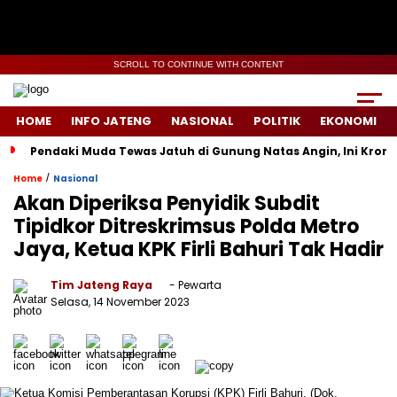
SCROLL TO CONTINUE WITH CONTENT
HOME
INFO JATENG
NASIONAL
POLITIK
EKONOMI
Pendaki Muda Tewas Jatuh di Gunung Natas Angin, Ini Kron
/
Home
Nasional
Akan Diperiksa Penyidik Subdit
Tipidkor Ditreskrimsus Polda Metro
Jaya, Ketua KPK Firli Bahuri Tak Hadir
Tim Jateng Raya
- Pewarta
Selasa, 14 November 2023