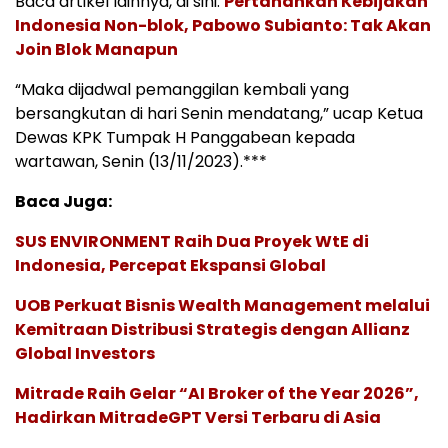
Baca artikel lainnya, di sini:
Pertahankan Kebijakan
Indonesia Non-blok, Pabowo Subianto: Tak Akan
Join Blok Manapun
“Maka dijadwal pemanggilan kembali yang
bersangkutan di hari Senin mendatang,” ucap Ketua
Dewas KPK Tumpak H Panggabean kepada
wartawan, Senin (13/11/2023).***
Baca Juga:
SUS ENVIRONMENT Raih Dua Proyek WtE di
Indonesia, Percepat Ekspansi Global
UOB Perkuat Bisnis Wealth Management melalui
Kemitraan Distribusi Strategis dengan Allianz
Global Investors
Mitrade Raih Gelar “AI Broker of the Year 2026”,
Hadirkan MitradeGPT Versi Terbaru di Asia