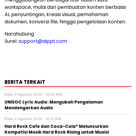
workspace
, mulai dari pembuatan konten berbasis
AI, penyuntingan, kreasi visual, pemahaman
dokumen, konversi
file
, hingga pengelolaan konten.
Narahubung
Surel:
support@aippt.com
BERITA TERKAIT
Rabu, 5 Agustus 2026 - 23:58 WIB
UNISOC Lyric Audio: Mengubah Pengalaman
Mendengarkan Audio
Rabu, 5 Agustus 2026 - 22:15 WIB
Hard Rock Cafe dan Coca-Cola® Meluncurkan
Kompetisi Musik Hard Rock Rising untuk Musisi