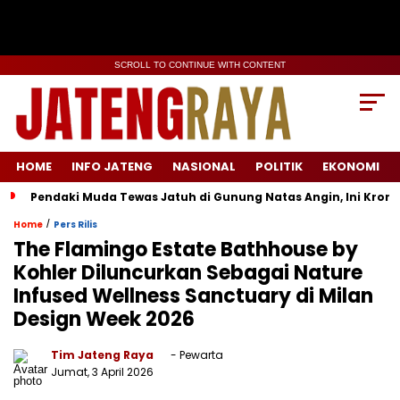
SCROLL TO CONTINUE WITH CONTENT
HOME
INFO JATENG
NASIONAL
POLITIK
EKONOMI
Pendaki Muda Tewas Jatuh di Gunung Natas Angin, Ini Kron
/
Home
Pers Rilis
The Flamingo Estate Bathhouse by
Kohler Diluncurkan Sebagai Nature
Infused Wellness Sanctuary di Milan
Design Week 2026
Tim Jateng Raya
- Pewarta
Jumat, 3 April 2026