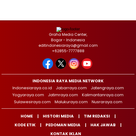
Graha Media Center,
Bogor - Indonesia
editindonesiaraya@gmail.com
+62855-7777888
INDONESIA RAYA MEDIA NETWORK
Indonesiaraya.co.id
Jabarraya.com
Jatengraya.com
Yogyaraya.com
Jatimraya.com
Kalimantanraya.com
Sulawesiraya.com
Malukuraya.com
Nusraraya.com
HOME
HISTORI MEDIA
TIM REDAKSI
KODE ETIK
PEDOMAN MEDIA
HAK JAWAB
KONTAK IKLAN