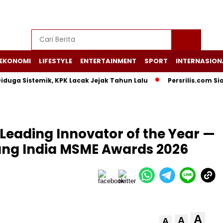
EKONOMI
LIFESTYLE
ENTERTAINMENT
SPORT
INTERNASION
Sistemik, KPK Lacak Jejak Tahun Lalu
Persrilis.com Siap Pub
Leading Innovator of the Year —
ang India MSME Awards 2026
A
A
A