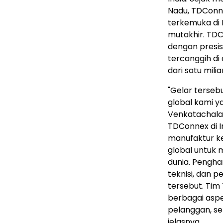
Nadu, TDConn
terkemuka di
mutakhir. TD
dengan presis
tercanggih di
dari satu mili
"Gelar terseb
global kami ya
Venkatachala
TDConnex di I
manufaktur k
global untuk 
dunia. Penghar
teknisi, dan 
tersebut. Tim
berbagai aspe
pelanggan, sek
jelasnya.