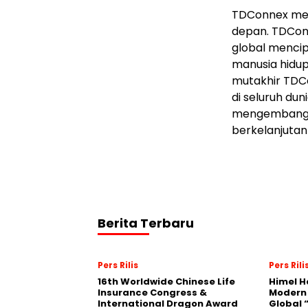
TDConnex men
depan. TDCon
global menci
manusia hidup
mutakhir TDCo
di seluruh du
mengembangka
berkelanjutan
Berita Terbaru
Pers Rilis
Pers Rili
16th Worldwide Chinese Life
Himel H
Insurance Congress &
Modern
International Dragon Award
Global