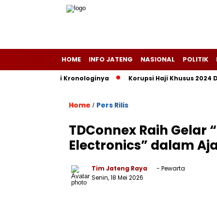
HOME
INFO JATENG
NASIONAL
POLITIK
s Angin, Ini Kronologinya
Korupsi Haji Khusus 2024 Diduga 
Home
Pers Rilis
/
TDConnex Raih Gelar “
Electronics” dalam Aj
Tim Jateng Raya
- Pewarta
Senin, 18 Mei 2026