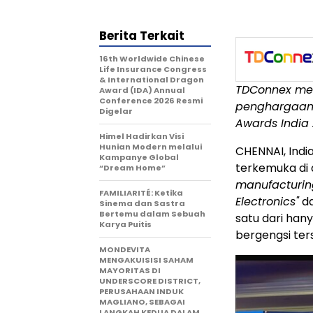
Berita Terkait
16th Worldwide Chinese
Life Insurance Congress
& International Dragon
TDConnex men
Award (IDA) Annual
Conference 2026 Resmi
penghargaan 
Digelar
Awards India
Himel Hadirkan Visi
Hunian Modern melalui
CHENNAI, Indi
Kampanye Global
terkemuka di
“Dream Home”
manufacturin
FAMILIARITÉ: Ketika
Electronics"
da
Sinema dan Sastra
Bertemu dalam Sebuah
satu dari ha
Karya Puitis
bergengsi ters
MONDEVITA
MENGAKUISISI SAHAM
MAYORITAS DI
UNDERSCORE DISTRICT,
PERUSAHAAN INDUK
MAGLIANO, SEBAGAI
LANGKAH KEDUA DALAM