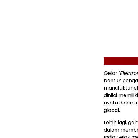
Gelar
"Electro
bentuk pengak
manufaktur ele
dinilai memilik
nyata dalam me
global.
Lebih lagi, g
dalam membang
India. Sejak 