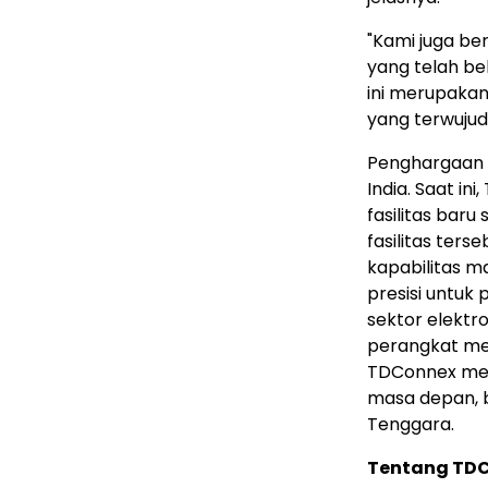
"Kami juga be
yang telah be
ini merupakan
yang terwujud 
Penghargaan t
India. Saat 
fasilitas baru 
fasilitas te
kapabilitas m
presisi untuk
sektor elektro
perangkat med
TDConnex mem
masa depan, b
Tenggara.
Tentang TD