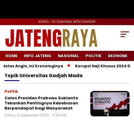
SCROLL TO CONTINUE WITH CONTENT
HOME
INFO JATENG
NASIONAL
POLITIK
EKONOMI
atas Angin, Ini Kronologinya
Korupsi Haji Khusus 2024 Didu
Topik
Universitas Gadjah Mada
Politik
Calon Presiden Prabowo Subianto
Tekankan Pentingnya Kebebasan
Berpendapat bagi Masyarakat
Kamis, 21 September 2023 - 11:44 WIB