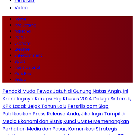
Pers Rilis
Video
Home
Info Jateng
Nasional
Politik
Ekonomi
Lifestyle
Entertainment
Sport
Internasional
Pers Rilis
Video
Pendaki Muda Tewas Jatuh di Gunung Natas Angin, Ini
Kronologinya
Korupsi Haji Khusus 2024 Diduga Sistemik,
KPK Lacak Jejak Tahun Lalu
Persrilis.com Siap
Publikasikan Press Release Anda, Jika Ingin Tampil di
Media Ekonomi dan Bisnis
Kunci UMKM Memenangkan
Perhatian Media dan Pasar, Komunikasi Strategis