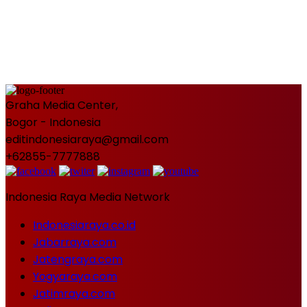
Graha Media Center,
Bogor - Indonesia
editindonesiaraya@gmail.com
+62855-7777888
Indonesia Raya Media Network
Indonesiaraya.co.id
Jabarraya.com
Jatengraya.com
Yogyaraya.com
Jatimraya.com