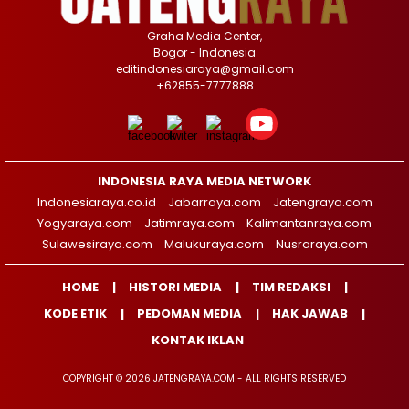
Graha Media Center,
Bogor - Indonesia
editindonesiaraya@gmail.com
+62855-7777888
INDONESIA RAYA MEDIA NETWORK
Indonesiaraya.co.id
Jabarraya.com
Jatengraya.com
Yogyaraya.com
Jatimraya.com
Kalimantanraya.com
Sulawesiraya.com
Malukuraya.com
Nusraraya.com
HOME
HISTORI MEDIA
TIM REDAKSI
KODE ETIK
PEDOMAN MEDIA
HAK JAWAB
KONTAK IKLAN
COPYRIGHT © 2026 JATENGRAYA.COM - ALL RIGHTS RESERVED