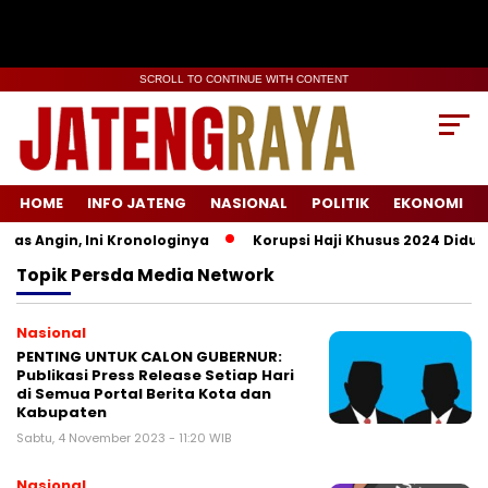
SCROLL TO CONTINUE WITH CONTENT
HOME
INFO JATENG
NASIONAL
POLITIK
EKONOMI
s Angin, Ini Kronologinya
Korupsi Haji Khusus 2024 Diduga 
Topik
Persda Media Network
Nasional
PENTING UNTUK CALON GUBERNUR:
Publikasi Press Release Setiap Hari
di Semua Portal Berita Kota dan
Kabupaten
Sabtu, 4 November 2023 - 11:20 WIB
Nasional