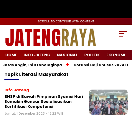
SCROLL TO CONTINUE WITH CONTENT
HOME
INFO JATENG
NASIONAL
POLITIK
EKONOMI
atas Angin, Ini Kronologinya
Korupsi Haji Khusus 2024 Didu
Topik
Literasi Masyarakat
Info Jateng
BNSP di Bawah Pimpinan Syamsi Hari
Semakin Gencar Sosialisasikan
Sertifikasi Kompetensi
Jumat, 1 Desember 2023 - 15:22 WIB